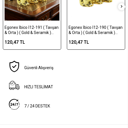
Egonex İbico İ12-191 ( Tavşan
Egonex İbico İ12-190 ( Tavşan
& Orta ) ( Gold & Seramik )
& Orta ) ( Gold & Seramik )
Biblo & Dekoratif Süs
Biblo & Dekoratif Süs
120,47 TL
120,47 TL
Eşyası*12x12
Eşyası*12x16
Güvenli Alışveriş
HIZLI TESLİMAT
7 / 24 DESTEK