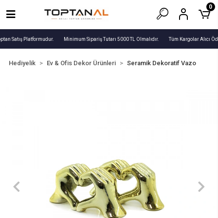
0
ptan Satış Platformudur.
Minimum Sipariş Tutarı 5000 TL Olmalıdır.
Tüm Kargolar Alıcı Öde
Hediyelik
Ev & Ofis Dekor Ürünleri
Seramik Dekoratif Vazo