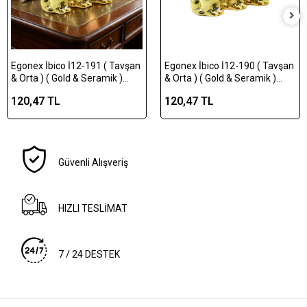
Egonex İbico İ12-191 ( Tavşan
Egonex İbico İ12-190 ( Tavşan
& Orta ) ( Gold & Seramik )
& Orta ) ( Gold & Seramik )
Biblo & Dekoratif Süs
Biblo & Dekoratif Süs
120,47 TL
120,47 TL
Eşyası*12x12
Eşyası*12x16
Güvenli Alışveriş
HIZLI TESLİMAT
7 / 24 DESTEK