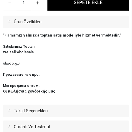
SEPETE EKLE
Ürün Özellikleri
"Firmamız yalnızca toptan satış modeliyle hizmet vermektedir."
Satışlarımız Toptan
We sell wholesale.
نبيع بالجملة.
Продаваме на едро.
Мы продаем оптом.
Οι πωλήσεις χονδρικής μας
Taksit Seçenekleri
Garanti Ve Teslimat