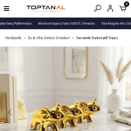
0
tan Satış Platformudur.
Minimum Sipariş Tutarı 5000 TL Olmalıdır.
Tüm Kargolar Alıcı Öde
Hediyelik
Ev & Ofis Dekor Ürünleri
Seramik Dekoratif Vazo