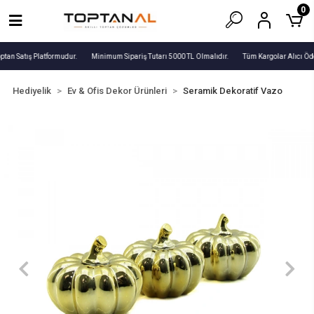
0
ptan Satış Platformudur.
Minimum Sipariş Tutarı 5000 TL Olmalıdır.
Tüm Kargolar Alıcı Öde
Hediyelik
Ev & Ofis Dekor Ürünleri
Seramik Dekoratif Vazo