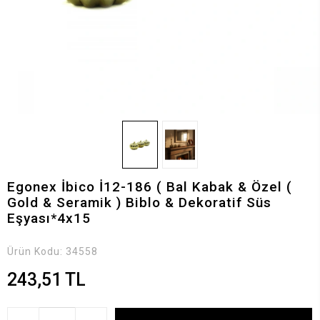
Egonex İbico İ12-186 ( Bal Kabak & Özel (
Gold & Seramik ) Biblo & Dekoratif Süs
Eşyası*4x15
Ürün Kodu:
34558
243,51 TL