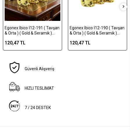
Egonex İbico İ12-191 ( Tavşan
Egonex İbico İ12-190 ( Tavşan
& Orta ) ( Gold & Seramik )
& Orta ) ( Gold & Seramik )
Biblo & Dekoratif Süs
Biblo & Dekoratif Süs
120,47 TL
120,47 TL
Eşyası*12x12
Eşyası*12x16
Güvenli Alışveriş
HIZLI TESLİMAT
7 / 24 DESTEK