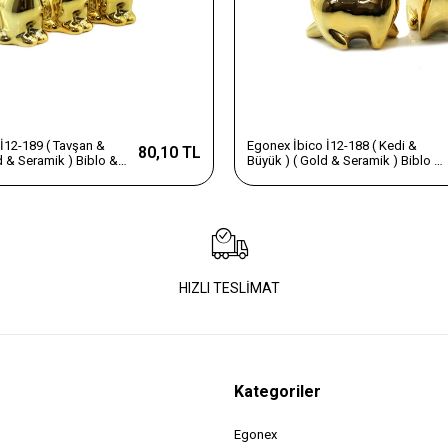
İ12-189 ( Tavşan &
Egonex İbico İ12-188 ( Kedi &
80,10 TL
d & Seramik ) Biblo &
Büyük ) ( Gold & Seramik ) Biblo &
s Eşyası*12x20
Dekoratif Süs Eşyası*6x16
HIZLI TESLİMAT
Kategoriler
Egonex