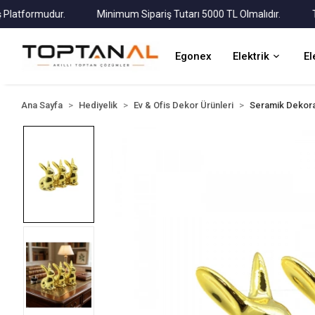
tformudur.
Minimum Sipariş Tutarı 5000 TL Olmalıdır.
Tüm K
Egonex
Elektrik
El
Ana Sayfa
Hediyelik
Ev & Ofis Dekor Ürünleri
Seramik Dekora