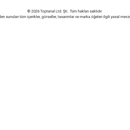
© 2026 Toptanal Ltd. Şti.. Tüm hakları saklıdır.
n sunulan tüm içerikler, görseller, tasarımlar ve marka öğeleri ilgili yasal me
G-Soft | E-ticaret paketleri ile hazırlanmıştır.