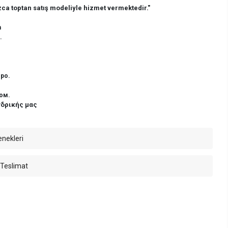
ca toptan satış modeliyle hizmet vermektedir."
n
.
ро.
ом.
νδρικής μας
enekleri
 Teslimat