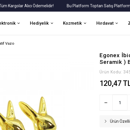
argolar Alıcı Ödemelidir!
Bu Platform Toptan Satış Platformudur.
ektronik
Hediyelik
Kozmetik
Hırdavat
tif Vazo
Egonex İbi
Seramik ) 
Ürün Kodu:
34
120,47 T
Ürün Özelli