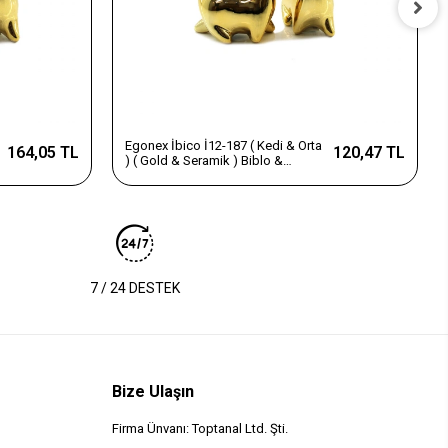
Egonex İbico İ12-187 ( Kedi & Orta
164,05 TL
120,47 TL
) ( Gold & Seramik ) Biblo &
Dekoratif Süs Eşyası*12x12
7 / 24 DESTEK
Bize Ulaşın
Firma Ünvanı: Toptanal Ltd. Şti.