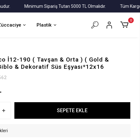
Minimum Sipariş Tutarı 5000 TL Olmalıdır.
Tüm Kargolar Al
0
Züccaciye
Plastik
co İ12-190 ( Tavşan & Orta ) ( Gold &
Biblo & Dekoratif Süs Eşyası*12x16
562
L
SEPETE EKLE
kleri