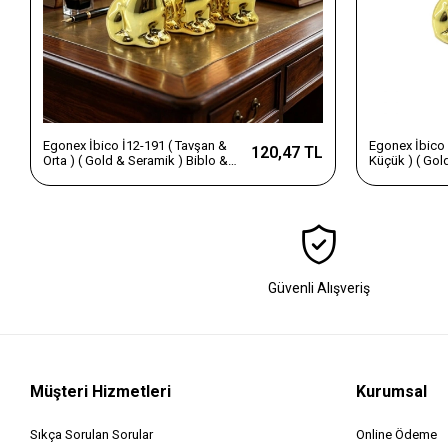
Egonex İbico İ12-191 ( Tavşan &
Egonex İbico 
120,47 TL
Orta ) ( Gold & Seramik ) Biblo &
Küçük ) ( Gol
Dekoratif Süs Eşyası*12x12
Dekoratif Sü
Güvenli Alışveriş
Müşteri Hizmetleri
Kurumsal
Sıkça Sorulan Sorular
Online Ödeme