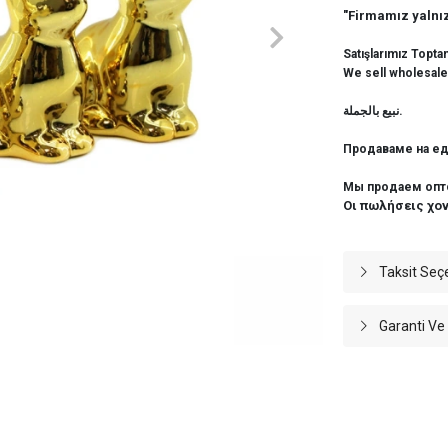
"Firmamız yalnız
Satışlarımız Topta
We sell wholesale
نبيع بالجملة.
Продаваме на ед
Мы продаем опт
Οι πωλήσεις χο
Taksit Seç
Garanti Ve