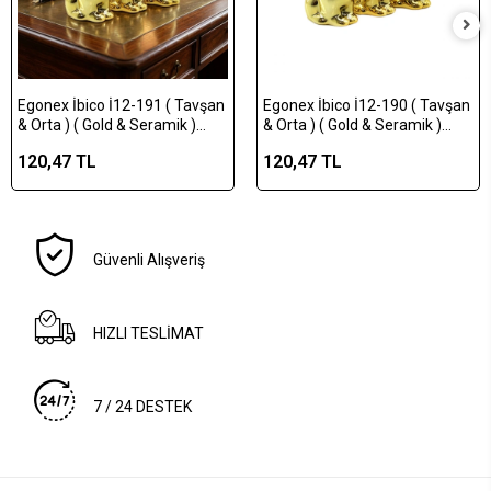
Egonex İbico İ12-191 ( Tavşan
Egonex İbico İ12-190 ( Tavşan
& Orta ) ( Gold & Seramik )
& Orta ) ( Gold & Seramik )
Biblo & Dekoratif Süs
Biblo & Dekoratif Süs
120,47 TL
120,47 TL
Eşyası*12x12
Eşyası*12x16
Güvenli Alışveriş
HIZLI TESLİMAT
7 / 24 DESTEK