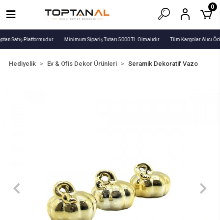
0
ptan Satış Platformudur.
Minimum Sipariş Tutarı 5000 TL Olmalıdır.
Tüm Kargolar Alıcı Öde
Hediyelik
Ev & Ofis Dekor Ürünleri
Seramik Dekoratif Vazo