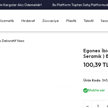
rgolar Alıcı Ödemelidir!
Bu Platform Toptan Satış Platformudur.
Kozmetik
Hırdavat
Züccaciye
Plastik
Tekstil
Sezo
k Dekoratif Vazo
Egonex İbic
Seramik ) 
100,39 T
Ürün Kodu:
345
Stokta var