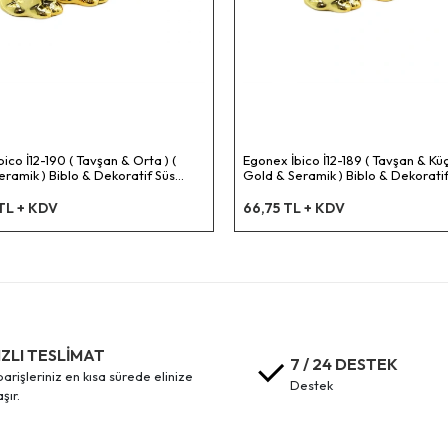
ico İ12-190 ( Tavşan & Orta ) (
Egonex İbico İ12-189 ( Tavşan & Küç
ramik ) Biblo & Dekoratif Süs
Gold & Seramik ) Biblo & Dekoratif
2x16
Eşyası*12x20
TL + KDV
66,75 TL + KDV
IZLI TESLİMAT
7 / 24 DESTEK
destek
aşır.