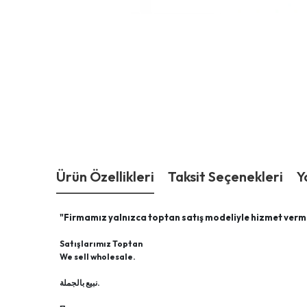
Ürün Özellikleri
Taksit Seçenekleri
Y
"Firmamız yalnızca toptan satış modeliyle hizmet verm
Satışlarımız Toptan
We sell wholesale.
نبيع بالجملة.