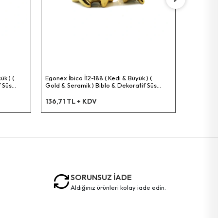
Egonex İbi
& Seramik
Eşyası*12
100,39 
ük ) (
Egonex İbico İ12-188 ( Kedi & Büyük ) (
 Süs
Gold & Seramik ) Biblo & Dekoratif Süs
Eşyası*6x16
136,71 TL + KDV
SORUNSUZ İADE
aldığınız ürünleri kolay iade edin.