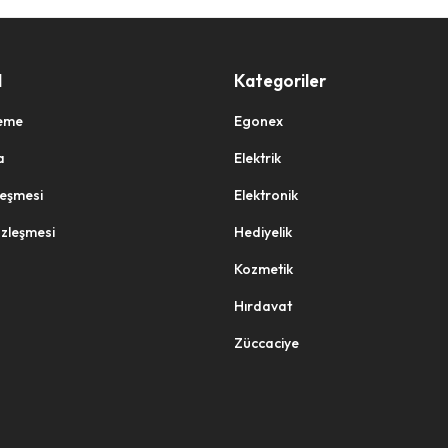
l
Kategoriler
eme
Egonex
a
Elektrik
zleşmesi
Elektronik
özleşmesi
Hediyelik
Kozmetik
Hırdavat
Züccaciye