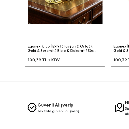
Egonex İbico İ12-191 ( Tavşan & Orta ) (
Egonex İb
Gold & Seramik ) Biblo & Dekoratif Süs
Gold & Se
Eşyası*12x12
Eşyası*1
100,39 TL + KDV
100,39 
H
Güvenli Alışveriş
siparişleriniz en kısa sürede elinize
tek tikla güvenli̇ alişveri̇ş
ul