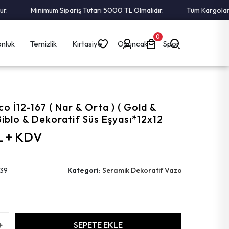
Minimum Sipariş Tutarı 5000 TL Olmalıdır.
Tüm Kargolar Alıc
0
nluk
Temizlik
Kırtasiye
Oyuncak
Spor
o İ12-167 ( Nar & Orta ) ( Gold &
Biblo & Dekoratif Süs Eşyası*12x12
L + KDV
39
Kategori:
Seramik Dekoratif Vazo
SEPETE EKLE