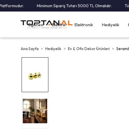
tformudur.
Minimum Sipariş Tutarı 5000 TL Olmalıdır.
Tüm Ka
Egonex
Elektrik
Elektronik
Hediyelik
Ana Sayfa
Hediyelik
Ev & Ofis Dekor Ürünleri
Serami