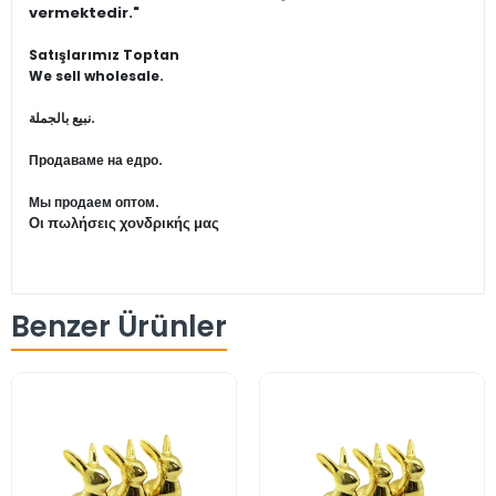
vermektedir."
Satışlarımız Toptan
We sell wholesale.
نبيع بالجملة.
Продаваме на едро.
Мы продаем оптом.
Οι πωλήσεις χονδρικής μας
Benzer Ürünler