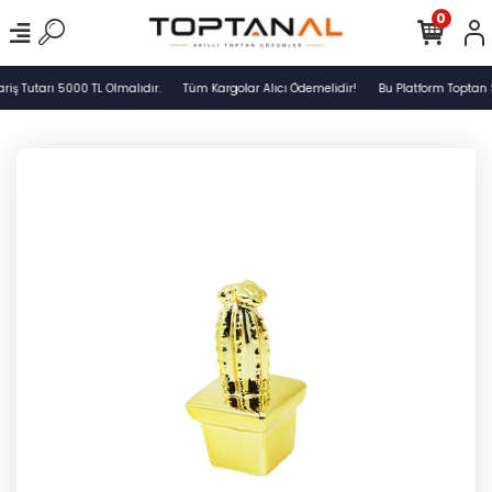
0
ş Tutarı 5000 TL Olmalıdır.
Tüm Kargolar Alıcı Ödemelidir!
Bu Platform Toptan S