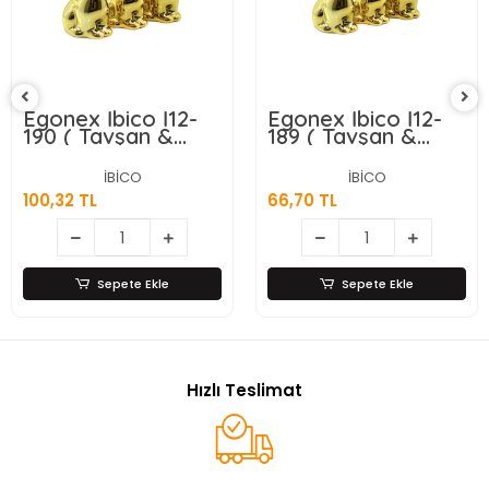
Egonex İbico İ12-
Egonex İbico İ12-
190 ( Tavşan &
189 ( Tavşan &
Orta ) ( Gold &
Küçük ) ( Gold &
Seramik ) Biblo &
Seramik ) Biblo &
İBİCO
İBİCO
Dekoratif Süs
Dekoratif Süs
100,32 TL
66,70 TL
Eşyası*12x16
Eşyası*12x20
Sepete Ekle
Sepete Ekle
Hızlı Teslimat