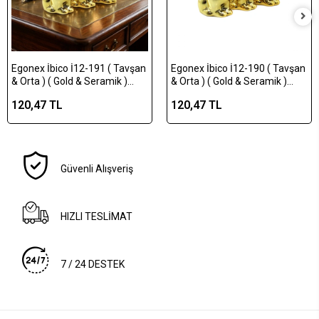
Egonex İbico İ12-191 ( Tavşan
Egonex İbico İ12-190 ( Tavşan
& Orta ) ( Gold & Seramik )
& Orta ) ( Gold & Seramik )
Biblo & Dekoratif Süs
Biblo & Dekoratif Süs
120,47 TL
120,47 TL
Eşyası*12x12
Eşyası*12x16
Güvenli Alışveriş
HIZLI TESLİMAT
7 / 24 DESTEK