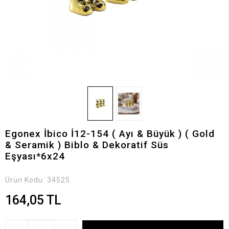
Egonex İbico İ12-154 ( Ayı & Büyük ) ( Gold
& Seramik ) Biblo & Dekoratif Süs
Eşyası*6x24
Ürün Kodu:
34525
164,05 TL