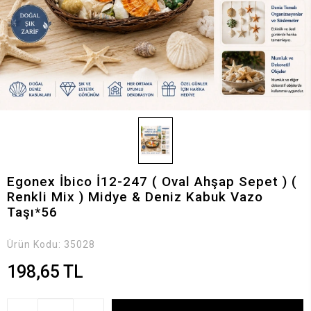
Egonex İbico İ12-247 ( Oval Ahşap Sepet ) (
Renkli Mix ) Midye & Deniz Kabuk Vazo
Taşı*56
Ürün Kodu:
35028
198,65 TL