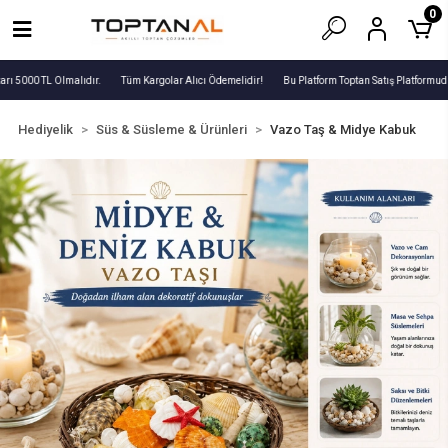
0
rı 5000 TL Olmalıdır.
Tüm Kargolar Alıcı Ödemelidir!
Bu Platform Toptan Satış Platformudu
Hediyelik
Süs & Süsleme & Ürünleri
Vazo Taş & Midye Kabuk