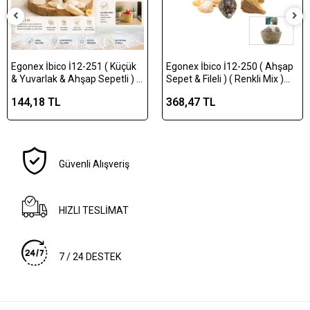
Egonex İbico İ12-251 ( Küçük
Egonex İbico İ12-250 ( Ahşap
& Yuvarlak & Ahşap Sepetli ) (
Sepet & Fileli ) ( Renkli Mix )
Renkli Mix ) Midye & Deniz
Midye & Deniz Kabuk Vazo
144,18 TL
368,47 TL
Kabuk Vazo Taşı*105
Taşı*24
Güvenli Alışveriş
HIZLI TESLİMAT
7 / 24 DESTEK