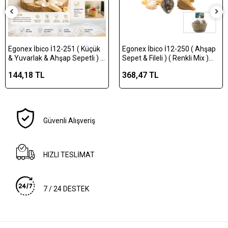
Egonex İbico İ12-251 ( Küçük
Egonex İbico İ12-250 ( Ahşap
& Yuvarlak & Ahşap Sepetli ) (
Sepet & Fileli ) ( Renkli Mix )
Renkli Mix ) Midye & Deniz
Midye & Deniz Kabuk Vazo
144,18 TL
368,47 TL
Kabuk Vazo Taşı*105
Taşı*24
Güvenli Alışveriş
HIZLI TESLİMAT
7 / 24 DESTEK