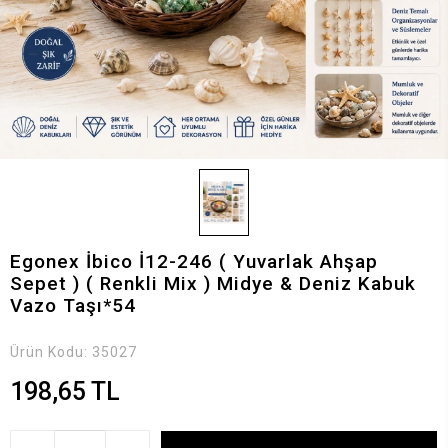
Egonex İbico İ12-246 ( Yuvarlak Ahşap
Sepet ) ( Renkli Mix ) Midye & Deniz Kabuk
Vazo Taşı*54
Ürün Kodu:
35027
198,65 TL