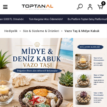
0
rı 5000 TL Olmalıdır.
Tüm Kargolar Alıcı Ödemelidir!
Bu Platform Toptan Satış Platformudu
Hediyelik
Süs & Süsleme & Ürünleri
Vazo Taş & Midye Kabuk