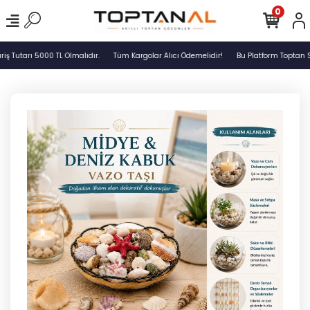
0
 Tutarı 5000 TL Olmalıdır.
Tüm Kargolar Alıcı Ödemelidir!
Bu Platform Toptan S