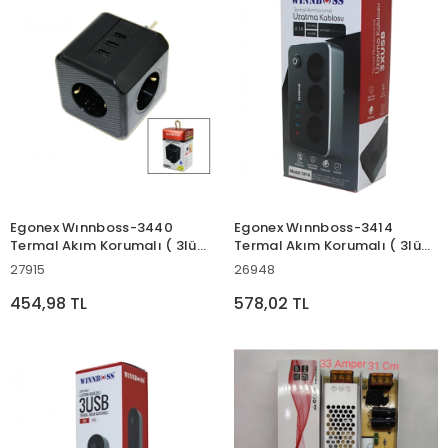
Egonex Wınnboss-3440
Egonex Wınnboss-3414
Termal Akım Korumalı ( 3lü
Termal Akım Korumalı ( 3lü
Priz ) ( 3x Usb ) Duvar Tipi Priz
Priz ) ( 3x Usb ) ( 2mt ) (
27915
26948
Siyah ( 10a & 2500w )*60
Anahtarlı ) Uzatma Kablo
Siyah ( 2.1a )*42
454,98 TL
578,02 TL