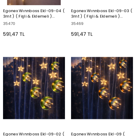
Egonex Wınnboss Ekl-09-04 (
Egonex Wınnboss Ekl-09-03 (
3mt ) ( Fişli & Eklemeli )
3mt ) ( Fişli & Eklemeli )
Ramazan Dekor Lamba &
Ramazan Dekor Lamba &
35470
35469
Perde Led ( Sarı Beyaz
Perde Led ( Sarı Cami & Yıldız
Yuvarlak Cami & Yıldız )*50
)*50
591,47 TL
591,47 TL
Egonex Wınnboss Ekl-09-02 (
Egonex Wınnboss Ekl-09 (