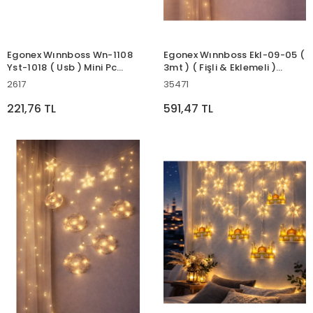
Egonex Wınnboss Wn-1108
Egonex Wınnboss Ekl-09-05 (
Yst-1018 ( Usb ) Mini Pc
3mt ) ( Fişli & Eklemeli )
Speakaer Hoparlör ( 1+1
Ramazan Dekor Lamba &
2617
35471
)*100
Perde Led ( Yeşil Cami &
Yıldız )*50
221,76 TL
591,47 TL