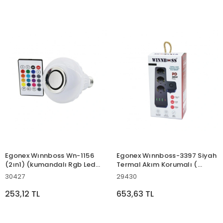
Egonex Wınnboss Wn-1156
Egonex Wınnboss-3397 Siyah
(2ın1) (kumandalı Rgb Led
Termal Akım Korumalı (
Ampul & Bluetooth Hoparlör
3xpriz ) ( 3xusb ) (1xtype-c)
30427
29430
Müzik Çalar) (led=7w &
Duvar Tipi Priz*36
Hoparlör=3w)*100
253,12 TL
653,63 TL