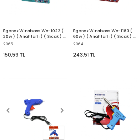
Egonex Wınnboss Wn-1022 (
Egonex Wınnboss Wn-1163 (
20w ) ( Anahtarlı ) ( Sıcak ) (
60w ) ( Anahtarlı ) ( Sıcak ) (
İnce Mum ) Silikon
Kalın Mum ) Silikon
2065
2064
Tabancası*140
Tabancası ( 190℃ & 11mm
)*70
150,59 TL
243,51 TL