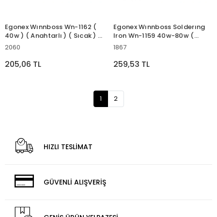
Egonex Wınnboss Wn-1162 (
Egonex Wınnboss Solderıng
40w ) ( Anahtarlı ) ( Sıcak ) (
Iron Wn-1159 40w-80w (
Kalın Mum ) Silikon
Tabanca ) Havya Ac220-
2060
1867
Tabancası ( 190℃ & 11mm
240v*120
)*70
205,06 TL
259,53 TL
1
2
HIZLI TESLİMAT
GÜVENLİ ALIŞVERİŞ