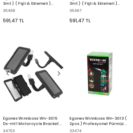
3mt ) ( Fişli & Eklemeli )
3mt ) ( Fişli & Eklemeli )
Ramazan Dekor Lamba &
Ramazan Dekor Lamba &
35468
35467
Perde Led ( Yeşil Hilal Cami &
Perde Led ( Hilal & Cami &
Yıldız )*50
Yıldız )*50
591,47 TL
591,47 TL
Egonex Wınnboss Wn-3015
Egonex Wınnboss Wn-3013 (
Ds-mt1 Motorcycle Bracket(
2pcs ) Profesyonel Pürmüz
Motorsiklet ) Telefon Tutucu
Seti ( Pürmüz Torch Çakmak
34703
33474