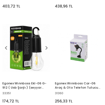
( 5.5" - 6.2" )*100
Başlık + Kamp Gazı ) ( 400ml
)*48
403,72 TL
438,96 TL
Egonex Wınnboss Ekl-06 G-
Egonex Wınnboss Car-06
912 ( Usb Şarjlı ) (seyyar
Araç & Oto Telefon Tutucu
Ampul Model=rustik) Kamp
(360° Eğilip Bükülen Akrobat
33351
31360
Lambası (mandallı Kanca
Kol) (vantuzlu & Oynar Baş&
Askılık) (3-kademe Işık)*120
Genişlik Ayarı)*100
174,72 TL
256,33 TL