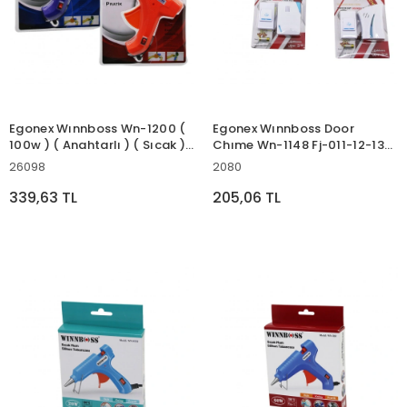
Egonex Wınnboss Wn-1200 (
Egonex Wınnboss Door
100w ) ( Anahtarlı ) ( Sıcak )
Chıme Wn-1148 Fj-011-12-13-
( Kalın Mum ) Silikon
14 Gp-1766 ( Wireles
26098
2080
Tabancası*60
Kablosuz ) Kapı Zili ( Pilli ) (
100mt Çekim Alanı ) ( Pil=12v
339,63 TL
205,06 TL
23a )*120