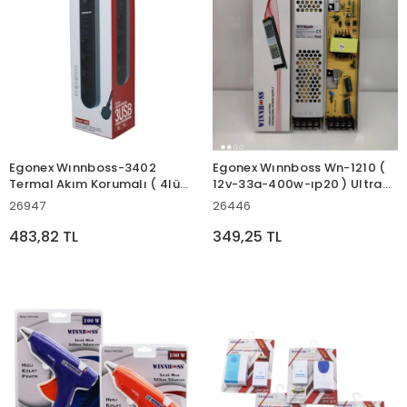
Egonex Wınnboss-3402
Egonex Wınnboss Wn-1210 (
Termal Akım Korumalı ( 4lü
12v-33a-400w-ıp20 ) Ultra
Priz ) ( 3x Usb ) ( 2mt ) (
Slim Trafo*55
26947
26446
Anahtarlı ) Uzatma Kablo
Siyah ( 10a & 2500w )*40
483,82 TL
349,25 TL