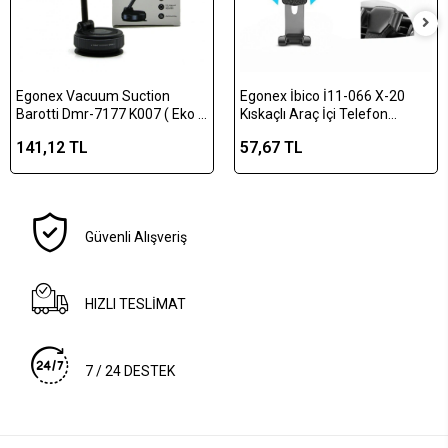
Egonex Vacuum Suction
Egonex İbico İ11-066 X-20
Barotti Dmr-7177 K007 ( Eko )
Kıskaçlı Araç İçi Telefon
( Mıknatıslı ) ( Vakumlu ) Oto &
Tutucu*200
141,12 TL
57,67 TL
Araç Telefon Tutacak
Tutucu*200
Güvenli Alışveriş
HIZLI TESLİMAT
7 / 24 DESTEK