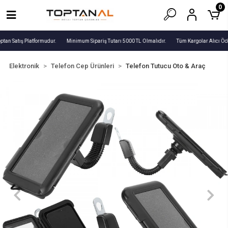
0
ptan Satış Platformudur.
Minimum Sipariş Tutarı 5000 TL Olmalıdır.
Tüm Kargolar Alıcı Öde
Elektronik
Telefon Cep Ürünleri
Telefon Tutucu Oto & Araç