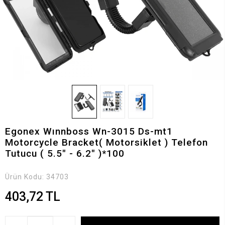
Egonex Wınnboss Wn-3015 Ds-mt1
Motorcycle Bracket( Motorsiklet ) Telefon
Tutucu ( 5.5" - 6.2" )*100
Ürün Kodu:
34703
403,72 TL