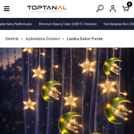
0
tan Satış Platformudur.
Minimum Sipariş Tutarı 5000 TL Olmalıdır.
Tüm Kargolar Alıcı Öde
Elektrik
Aydınlatma Ürünleri
Lamba Dekor Perde