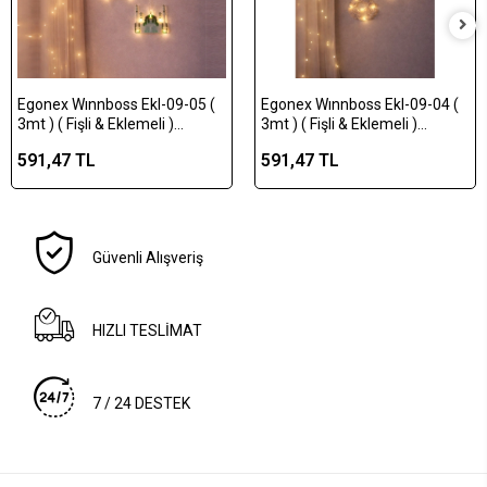
Egonex Wınnboss Ekl-09-05 (
Egonex Wınnboss Ekl-09-04 (
3mt ) ( Fişli & Eklemeli )
3mt ) ( Fişli & Eklemeli )
Ramazan Dekor Lamba &
Ramazan Dekor Lamba &
591,47 TL
591,47 TL
Perde Led ( Yeşil Cami & Yıldız
Perde Led ( Sarı Beyaz
)*50
Yuvarlak Cami & Yıldız )*50
Güvenli Alışveriş
HIZLI TESLİMAT
7 / 24 DESTEK