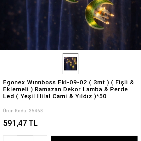
Egonex Wınnboss Ekl-09-02 ( 3mt ) ( Fişli &
Eklemeli ) Ramazan Dekor Lamba & Perde
Led ( Yeşil Hilal Cami & Yıldız )*50
Ürün Kodu:
35468
591,47 TL