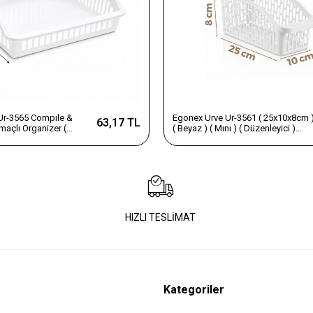
Ur-3565 Compıle &
Egonex Urve Ur-3561 ( 25x10x8cm 
63,17 TL
maçlı Organizer (
( Beyaz ) ( Mını ) ( Düzenleyici )
6
Plastik Çok Amaçlı Organizer*60=k
HIZLI TESLİMAT
Kategoriler