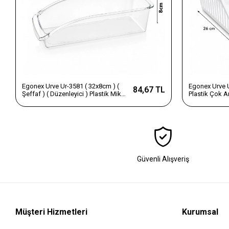
Egonex Urve Ur-3581 ( 32x8cm ) (
Egonex Urve 
84,67 TL
Şeffaf ) ( Düzenleyici ) Plastik Mika
Plastik Çok A
Modüler Çok Amaçlı
26x26cm )*3
Organizer*24=k
Güvenli Alışveriş
Müşteri Hizmetleri
Kurumsal