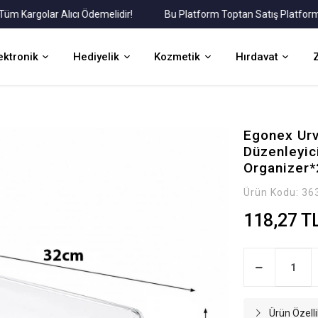
argolar Alıcı Ödemelidir!
Bu Platform Toptan Satış Platformudur
ektronik
Hediyelik
Kozmetik
Hırdavat
Egonex Urv
Düzenleyic
Organizer
Ürün Kodu:
36
118,27 T
Ürün Özelli