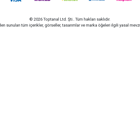
© 2026 Toptanal Ltd. Şti.. Tüm hakları saklıdır.
n sunulan tüm içerikler, görseller, tasarımlar ve marka öğeleri ilgili yasal me
G-Soft | E-ticaret paketleri ile hazırlanmıştır.