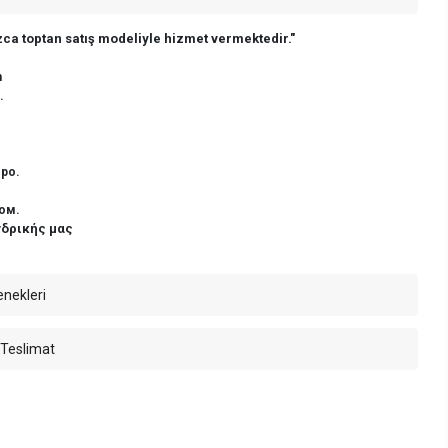
ca toptan satış modeliyle hizmet vermektedir."
n
.
ро.
ом.
νδρικής μας
enekleri
 Teslimat