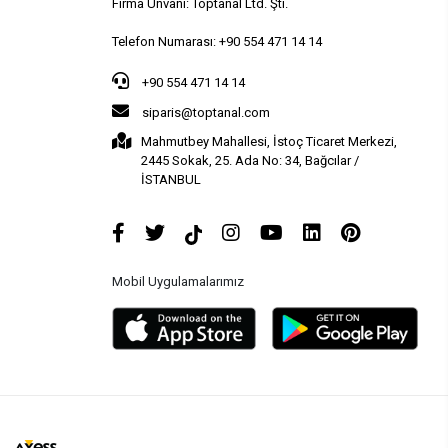
Firma Ünvanı: Toptanal Ltd. Şti.
Telefon Numarası: +90 554 471 14 14
+90 554 471 14 14
siparis@toptanal.com
Mahmutbey Mahallesi, İstoç Ticaret Merkezi,
2445 Sokak, 25. Ada No: 34, Bağcılar /
İSTANBUL
Mobil Uygulamalarımız