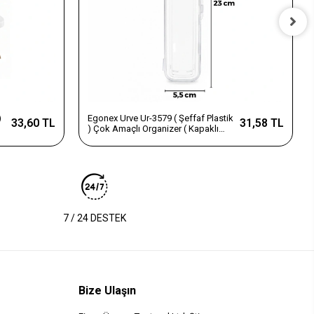
)
Egonex Urve Ur-3579 ( Şeffaf Plastik
33,60 TL
31,58 TL
) Çok Amaçlı Organizer ( Kapaklı
Kutu ) (23x5.5cm) Çatal Bıçak
Kutusu*12=k
7 / 24 DESTEK
Bize Ulaşın