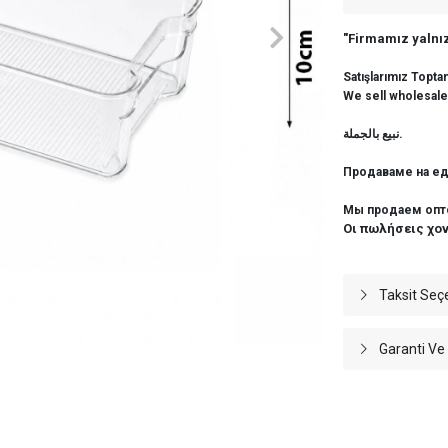
"Firmamız yalnız
Satışlarımız Topta
We sell wholesale
نبيع بالجملة.
Продаваме на ед
Мы продаем опт
Οι πωλήσεις χο
Taksit Seç
Garanti Ve