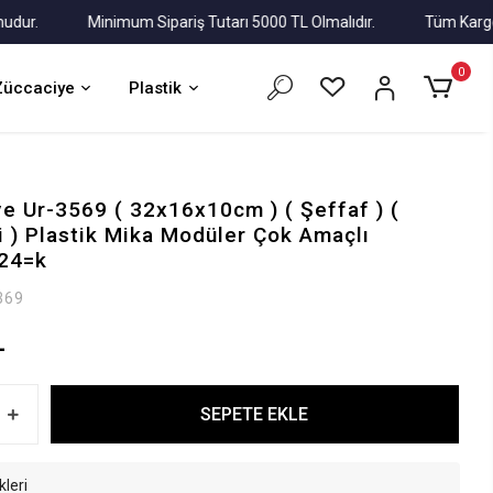
.
Minimum Sipariş Tutarı 5000 TL Olmalıdır.
Tüm Kargolar A
0
Züccaciye
Plastik
e Ur-3569 ( 32x16x10cm ) ( Şeffaf ) (
i ) Plastik Mika Modüler Çok Amaçlı
*24=k
369
L
SEPETE EKLE
kleri