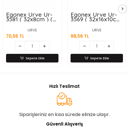
Egonex Urve Ur-
Egonex Urve Ur-
3581 ( 32x8cm ) (
3569 ( 32x16x10cm
Şeffaf ) (
) ( Şeffaf ) (
Düzenleyici )
Düzenleyici )
URVE
URVE
Plastik Mika
Plastik Mika
70,56 TL
98,56 TL
Modüler Çok
Modüler Çok
Amaçlı
Amaçlı
Organizer*24=k
Organizer*24=k
Sepete Ekle
Sepete Ekle
Hızlı Teslimat
Siparişleriniz en kısa sürede elinize ulaşır.
Güvenli Alışveriş