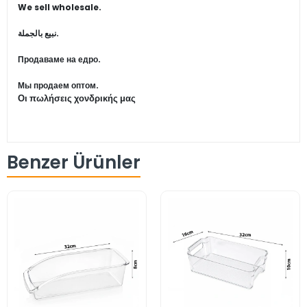
We sell wholesale.
نبيع بالجملة.
Продаваме на едро.
Мы продаем оптом.
Οι πωλήσεις χονδρικής μας
Benzer Ürünler