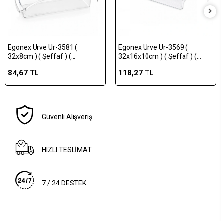
Egonex Urve Ur-3581 (
Egonex Urve Ur-3569 (
32x8cm ) ( Şeffaf ) (
32x16x10cm ) ( Şeffaf ) (
Düzenleyici ) Plastik Mika
Düzenleyici ) Plastik Mika
84,67 TL
118,27 TL
Modüler Çok Amaçlı
Modüler Çok Amaçlı
Organizer*24=k
Organizer*24=k
Güvenli Alışveriş
HIZLI TESLİMAT
7 / 24 DESTEK