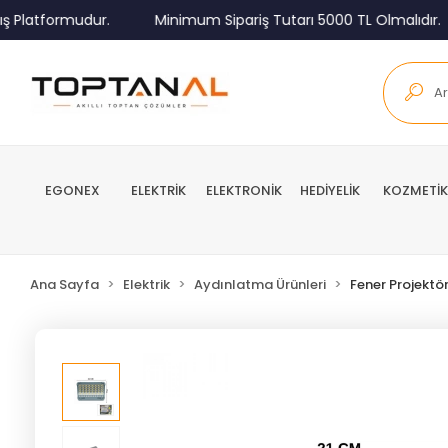
Platformudur.
Minimum Sipariş Tutarı 5000 TL Olmalıdır.
EGONEX
ELEKTRİK
ELEKTRONİK
HEDİYELİK
KOZMETİK
Ana Sayfa
Elektrik
Aydınlatma Ürünleri
Fener Projektö