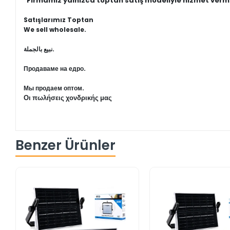
"Firmamız yalnızca toptan satış modeliyle hizmet verm
Satışlarımız Toptan
We sell wholesale.
نبيع بالجملة.
Продаваме на едро.
Мы продаем оптом.
Οι πωλήσεις χονδρικής μας
Benzer Ürünler