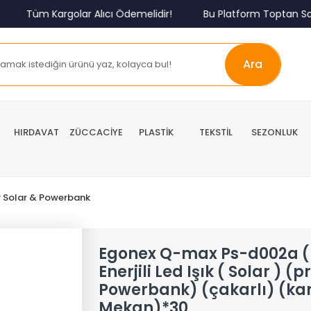
Tüm Kargolar Alıcı Ödemelidir!
Bu Platform Toptan Satış
Ara
HIRDAVAT
ZÜCCACİYE
PLASTİK
TEKSTİL
SEZONLUK
r Solar & Powerbank
Egonex Q-max Ps-d002a (
Enerjili Led Işık ( Solar ) (p
Powerbank) (çakarlı) (ka
Mekan)*30