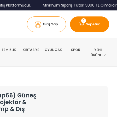
 Platformudur.
Minimum Sipariş Tutarı 5000 TL Olmalıdır.
0
Giriş Yap
Sepetim
TEMİZLİK
KIRTASİYE
OYUNCAK
SPOR
YENİ
ÜRÜNLER
ıp66) Güneş
rojektör &
mp & Dış