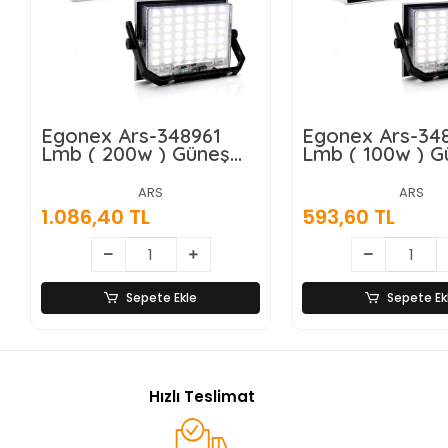
Egonex Ars-348961
Egonex Ars-34
Lmb ( 200w ) Güneş
Lmb ( 100w ) G
Enerjili Led Işık ( Solar
Enerjili Led Işık
) ( Projektör & Fener )
) ( Projektör &
ARS
ARS
( Kamp & Dış Mekan )
( Kamp & Dış 
1.086,40 TL
593,60 TL
( 3 Farklı Led Işık )*20
( 3 Farklı Led I
Sepete Ekle
Sepete Ek
Hızlı Teslimat