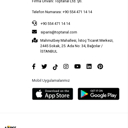
Firma Ünvanı: Toptanal Ltd. Şti.
Telefon Numarası: +90 554 471 14 14
+90 554 471 14 14
siparis@toptanal.com
Mahmutbey Mahallesi, İstoç Ticaret Merkezi,
2445 Sokak, 25. Ada No: 34, Bağcılar /
İSTANBUL
Mobil Uygulamalarımız