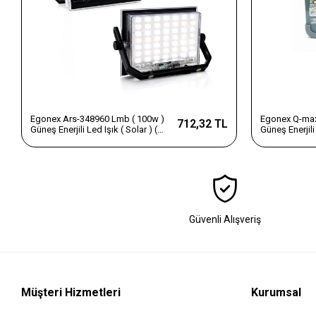
Egonex Ars-348960 Lmb ( 100w )
Egonex Q-max
712,32 TL
Güneş Enerjili Led Işık ( Solar ) (
Güneş Enerjili 
Projektör & Fener ) ( Kamp & Dış
(projektör & 
Mekan ) ( 3 Farklı Led Işık )*20
(kamp & Dış 
Güvenli Alışveriş
Müşteri Hizmetleri
Kurumsal