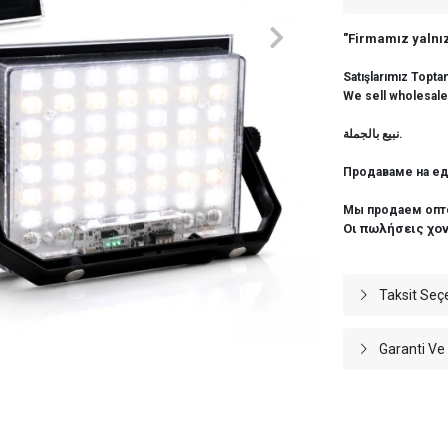
"Firmamız yalnız
Satışlarımız Topta
We sell wholesale
نبيع بالجملة.
Продаваме на ед
Мы продаем опт
Οι πωλήσεις χο
Taksit Seç
Garanti Ve