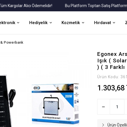
rgolar Alıcı Ödemelidir!
Bu Platform Toptan Satış Platformudur.
ektronik
Hediyelik
Kozmetik
Hırdavat
r & Powerbank
Egonex Ars
Işık ( Sola
) ( 3 Farklı
Ürün Kodu:
36
1.303,68
Ürün Özelli