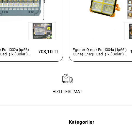
 Ps-d002a (ıp66)
Egonex Q-max Ps-d004a ( Ip66 )
708,10 TL
Led Işık ( Solar )
Güneş Enerjili Led Işık ( Solar ) (
Powerbank) (çakarlı)
Projektör & Fener & Powerbank )
Mekan)*30
( Çakarlı ) ( Kamp & Dış Mekan )
(84x4=336led) (12000mah)*30
HIZLI TESLİMAT
Kategoriler