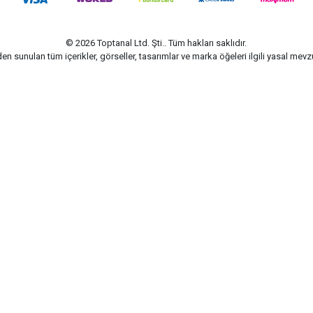
© 2026 Toptanal Ltd. Şti.. Tüm hakları saklıdır.
n sunulan tüm içerikler, görseller, tasarımlar ve marka öğeleri ilgili yasal me
G-Soft | E-ticaret paketleri ile hazırlanmıştır.