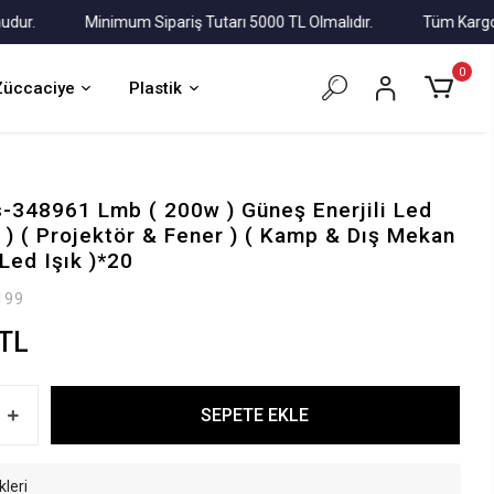
Minimum Sipariş Tutarı 5000 TL Olmalıdır.
Tüm Kargolar Al
0
Züccaciye
Plastik
-348961 Lmb ( 200w ) Güneş Enerjili Led
r ) ( Projektör & Fener ) ( Kamp & Dış Mekan
 Led Işık )*20
199
 TL
SEPETE EKLE
kleri