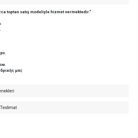
ca toptan satış modeliyle hizmet vermektedir."
n
.
ро.
ом.
νδρικής μας
enekleri
 Teslimat