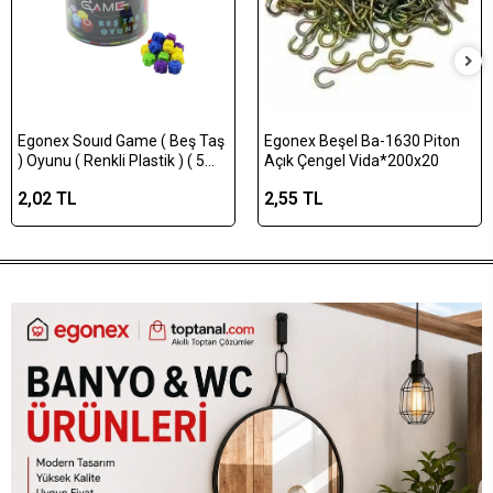
Egonex Souıd Game ( Beş Taş
Egonex Beşel Ba-1630 Piton
) Oyunu ( Renkli Plastik ) ( 5
Açık Çengel Vida*200x20
Taş & Kalamar Oyunu
2,02 TL
2,55 TL
)*250x24