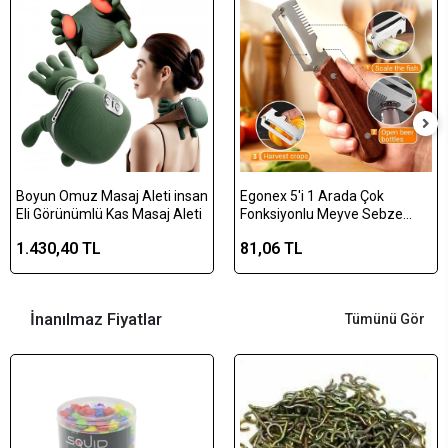
Boyun Omuz Masaj Aleti insan
Egonex 5'i 1 Arada Çok
Eli Görünümlü Kas Masaj Aleti
Fonksiyonlu Meyve Sebze
Soyacağı, Jülyen Dilimleyici ve
1.430,40 TL
81,06 TL
Şişe Açacağı – Ahşap Saplı
Paslanmaz Çelik
İnanılmaz Fiyatlar
Tümünü Gör