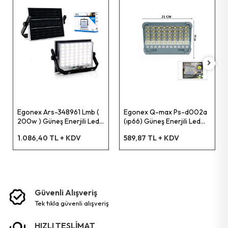
Pet Shop Ürünleri
Kişisel Güvenlik Ürünleri
Kişisel Bakım Aletleri
Güvenlik Ürünleri
Egonex Ars-348961 Lmb (
Egonex Q-max Ps-d002a
200w ) Güneş Enerjili Led
(ıp66) Güneş Enerjili Led
Işık ( Solar ) ( Projektör &
Işık ( Solar ) (projektör &
1.086,40 TL + KDV
589,87 TL + KDV
Fener ) ( Kamp & Dış Mekan
Powerbank) (çakarlı)
Temizlik Aletleri
) ( 3 Farklı Led Işık )*20
(kamp & Dış Mekan)*30
Kişisel Temizlik Ürünleri
Güvenli Alışveriş
Bisiklet & Motor Malzemeleri
tek tikla güvenli̇ alişveri̇ş
Ev & Ofis Dekor Ürünleri
HIZLI TESLİMAT