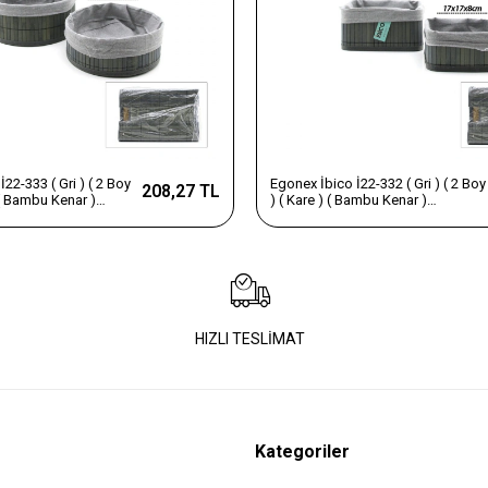
22-332 ( Gri ) ( 2 Boy
Egonex İbico İ22-331 ( Gri ) ( 2 Boy
208,27 TL
ambu Kenar )
) ( Oval ) ( Bambu Kenar )
et ( Ahşap Altlık &
Organizer Sepet ( Ahşap Altlık &
21cm )*36
Bezli ) ( 21x14-25x16cm )*36
HIZLI TESLİMAT
Kategoriler