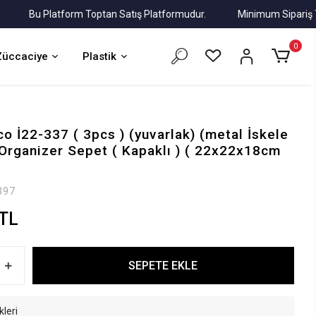
Bu Platform Toptan Satış Platformudur.
Minimum Sipariş Tutarı 
0
Züccaciye
Plastik
o İ22-337 ( 3pcs ) (yuvarlak) (metal İskele
r Organizer Sepet ( Kapaklı ) ( 22x22x18cm
397
 TL
SEPETE EKLE
kleri