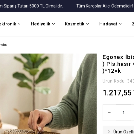
ş Tutarı 5000 TL Olmalıdır.
Tüm Kargolar Alıcı Ödemelidir!
ektronik
Hediyelik
Kozmetik
Hırdavat
ambu
Egonex İbic
) Pls.hası
)*12=k
Ürün Kodu:
34
1.217,55
Ürün Özelli