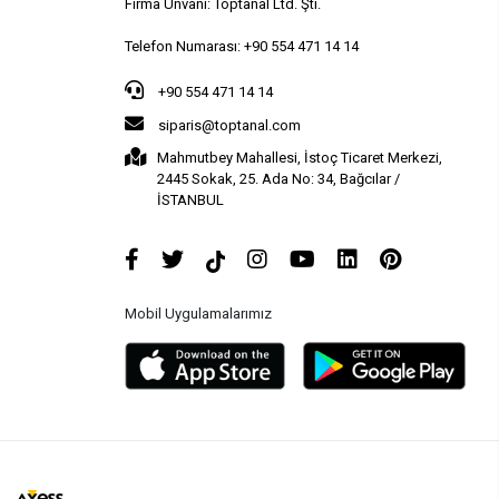
Firma Ünvanı: Toptanal Ltd. Şti.
Telefon Numarası: +90 554 471 14 14
+90 554 471 14 14
siparis@toptanal.com
Mahmutbey Mahallesi, İstoç Ticaret Merkezi,
2445 Sokak, 25. Ada No: 34, Bağcılar /
İSTANBUL
Mobil Uygulamalarımız