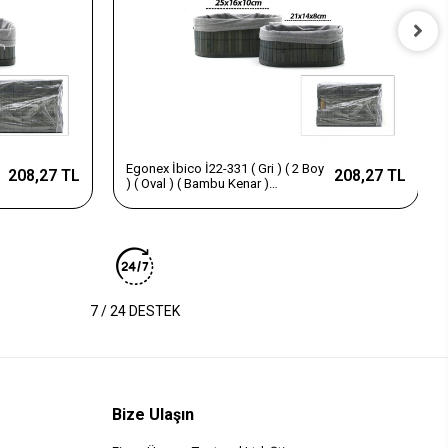
Egonex İbico İ22-330 ( Gri ) ( 3 Boy
208,27 TL
303,75 TL
) ( Oval ) ( Bambu Kenar )
Organizer Sepet ( Ahşap Altlık &
Bezli ) ( 12x21-16x25-20x30cm
)*24
7 / 24 DESTEK
Bize Ulaşın