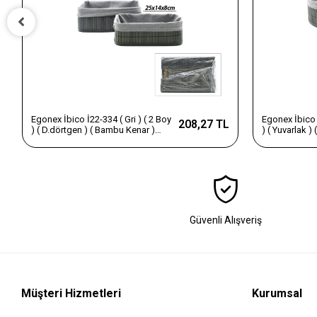
Egonex İbico İ22-333 ( Gri ) ( 2 Boy
Egonex İbico İ
208,27 TL
) ( Yuvarlak ) ( Bambu Kenar )
) ( Kare ) ( B
Organizer Sepet ( Ahşap Altlık &
Organizer Sep
Bezli ) ( Çap=22x24cm )*36
Bezli ) ( 18x
Güvenli Alışveriş
Müşteri Hizmetleri
Kurumsal