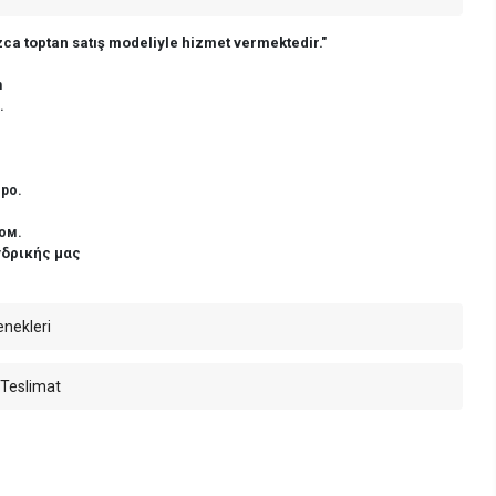
ca toptan satış modeliyle hizmet vermektedir."
n
.
ро.
ом.
νδρικής μας
enekleri
 Teslimat