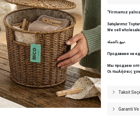
"Firmamız yalnız
Satışlarımız Topta
We sell wholesale
نبيع بالجملة.
Продаваме на ед
Мы продаем опт
Οι πωλήσεις χο
Taksit Seç
Garanti Ve