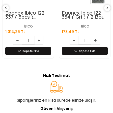
Egonex İbico İ22-
Egonex İbico İ22-
337 ( 3pcs )
334 ( Gri ) ( 2 Boy
(yuvarlak) (metal
) ( D.dörtgen ) (
İskele ) Pls.hasır
Bambu Kenar )
İBİCO
İBİCO
Organizer Sepet (
Organizer Sepet (
1.014,26 TL
173,49 TL
Kapaklı ) (
Ahşap Altlık &
22x22x18cm )*12=k
Bezli ) ( 25x14-
28x18cm )*36
Sepete Ekle
Sepete Ekle
Hızlı Teslimat
Siparişleriniz en kısa sürede elinize ulaşır.
Güvenli Alışveriş