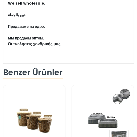
We sell wholesale.
نبيع بالجملة.
Продаваме на едро.
Мы продаем оптом.
Οι πωλήσεις χονδρικής μας
Benzer Ürünler