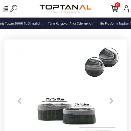
0
ş Tutarı 5000 TL Olmalıdır.
Tüm Kargolar Alıcı Ödemelidir!
Bu Platform Toptan S