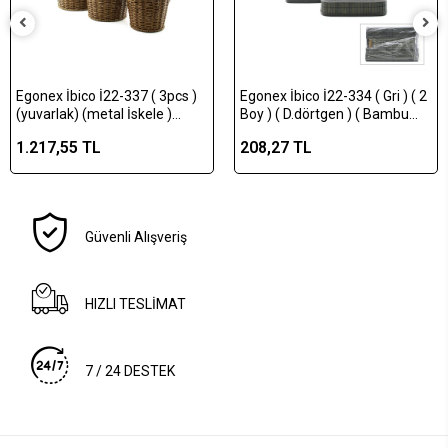
Egonex İbico İ22-337 ( 3pcs )
Egonex İbico İ22-334 ( Gri ) ( 2
(yuvarlak) (metal İskele )
Boy ) ( D.dörtgen ) ( Bambu
Pls.hasır Organizer Sepet (
Kenar ) Organizer Sepet (
1.217,55 TL
208,27 TL
Kapaklı ) ( 22x22x18cm )*12=k
Ahşap Altlık & Bezli ) ( 25x14-
28x18cm )*36
Güvenli Alışveriş
HIZLI TESLİMAT
7 / 24 DESTEK