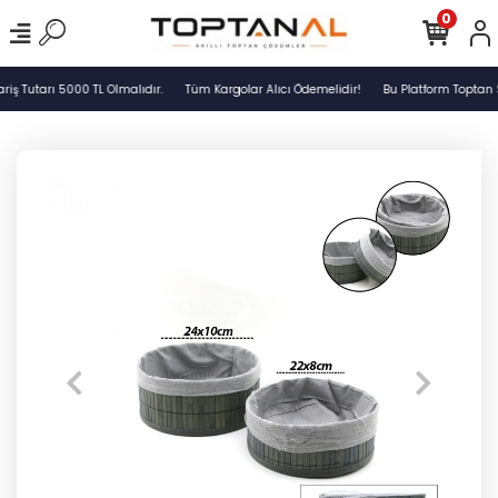
0
ş Tutarı 5000 TL Olmalıdır.
Tüm Kargolar Alıcı Ödemelidir!
Bu Platform Toptan S