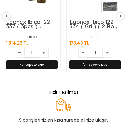
Egonex İbico İ22-
Egonex İbico İ22-
337 ( 3pcs )
334 ( Gri ) ( 2 Boy
(yuvarlak) (metal
) ( D.dörtgen ) (
İskele ) Pls.hasır
Bambu Kenar )
İBİCO
İBİCO
Organizer Sepet (
Organizer Sepet (
1.014,26 TL
173,49 TL
Kapaklı ) (
Ahşap Altlık &
22x22x18cm )*12=k
Bezli ) ( 25x14-
28x18cm )*36
Sepete Ekle
Sepete Ekle
Hızlı Teslimat
Siparişleriniz en kısa sürede elinize ulaşır.