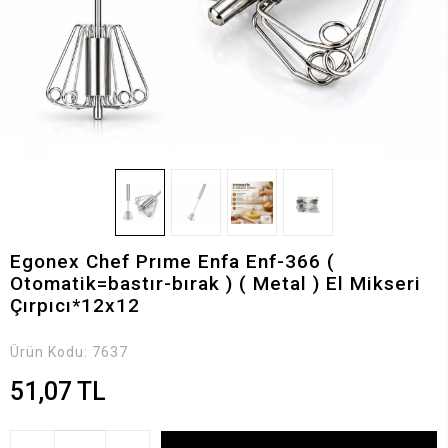
Egonex Chef Prıme Enfa Enf-366 (
Otomatik=bastır-bırak ) ( Metal ) El Mikseri
Çırpıcı*12x12
Ürün Kodu:
7637
51,07 TL