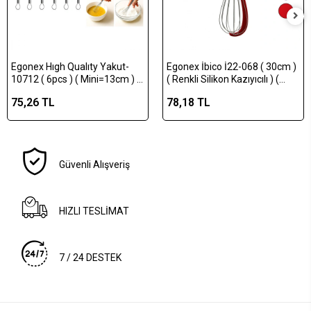
Egonex Hıgh Qualıty Yakut-
Egonex İbico İ22-068 ( 30cm )
10712 ( 6pcs ) ( Mini=13cm ) (
( Renkli Silikon Kazıyıcılı ) (
Metal ) Çırpıcı*200
Krom Saplı ) Çelik Metal Çırpıcı
75,26 TL
78,18 TL
( Çırpıcı: 17.5cm + Sap: 12.5cm
)*12x20
Güvenli Alışveriş
HIZLI TESLİMAT
7 / 24 DESTEK