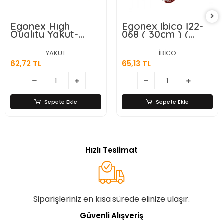
Egonex Hıgh
Egonex İbico İ22-
Qualıty Yakut-
068 ( 30cm ) (
10712 ( 6pcs ) (
Renkli Silikon
Mini=13cm ) (
Kazıyıcılı ) ( Krom
YAKUT
İBİCO
Metal ) Çırpıcı*200
Saplı ) Çelik Metal
62,72 TL
65,13 TL
Çırpıcı ( Çırpıcı:
17.5cm + Sap:
12.5cm )*12x20
Sepete Ekle
Sepete Ekle
Hızlı Teslimat
Siparişleriniz en kısa sürede elinize ulaşır.
Güvenli Alışveriş