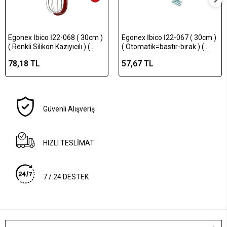
Egonex İbico İ22-068 ( 30cm )
Egonex İbico İ22-067 ( 30cm )
( Renkli Silikon Kazıyıcılı ) (
( Otomatik=bastır-bırak ) (
Krom Saplı ) Çelik Metal Çırpıcı
Çelik Metal ) El Mikseri
78,18 TL
57,67 TL
( Çırpıcı: 17.5cm + Sap: 12.5cm
Çırpıcı*12x12
)*12x20
Güvenli Alışveriş
HIZLI TESLİMAT
7 / 24 DESTEK