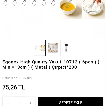
Egonex Hıgh Qualıty Yakut-10712 ( 6pcs ) (
Mini=13cm ) ( Metal ) Çırpıcı*200
Ürün Kodu:
36389
75,26 TL
SEPETE EKLE