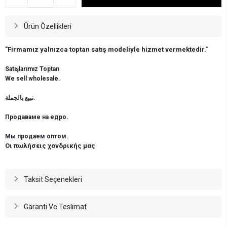
Ürün Özellikleri
"Firmamız yalnızca toptan satış modeliyle hizmet vermektedir."
Satışlarımız Toptan
We sell wholesale.
نبيع بالجملة.
Продаваме на едро.
Мы продаем оптом.
Οι πωλήσεις χονδρικής μας
Taksit Seçenekleri
Garanti Ve Teslimat