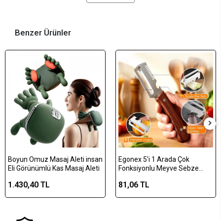
Benzer Ürünler
Boyun Omuz Masaj Aleti insan
Egonex 5'i 1 Arada Çok
Eli Görünümlü Kas Masaj Aleti
Fonksiyonlu Meyve Sebze
Soyacağı, Jülyen Dilimleyici ve
1.430,40 TL
81,06 TL
Şişe Açacağı – Ahşap Saplı
Paslanmaz Çelik