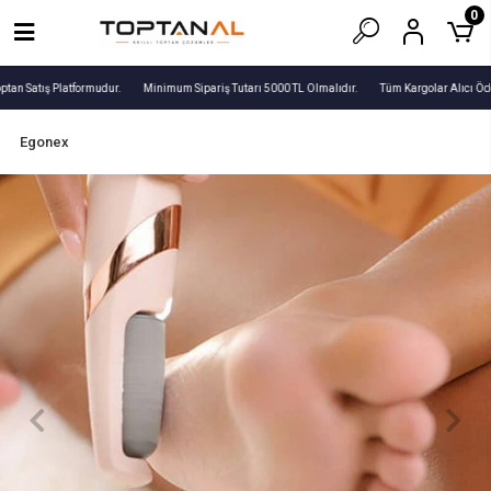
0
ptan Satış Platformudur.
Minimum Sipariş Tutarı 5000 TL Olmalıdır.
Tüm Kargolar Alıcı Öde
Egonex