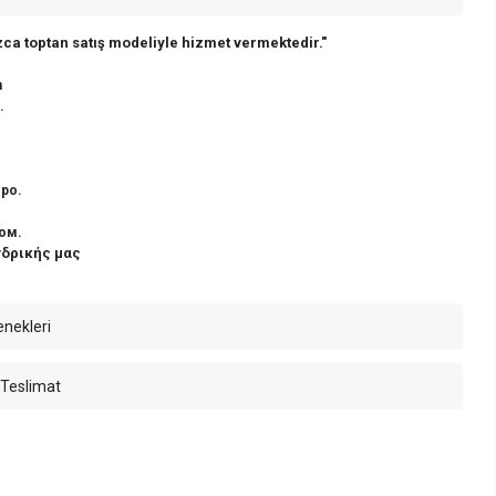
ca toptan satış modeliyle hizmet vermektedir."
n
.
ро.
ом.
νδρικής μας
enekleri
 Teslimat