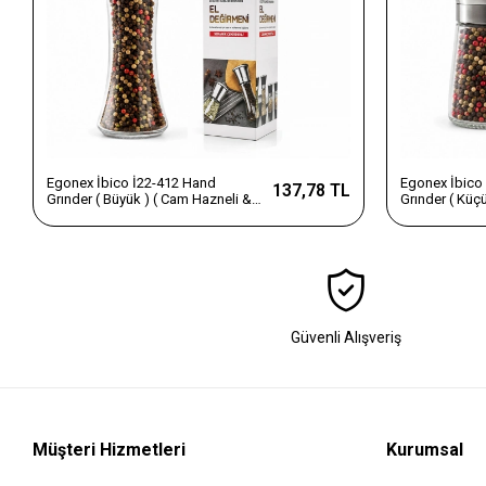
Egonex İbico İ22-412 Hand
Egonex İbico
137,78 TL
Grınder ( Büyük ) ( Cam Hazneli &
Grınder ( Küç
Krom Kaplama Pls.kapaklı ) Tuz &
Krom Kaplama 
Baharat Öğütücü*80
Baharat Öğüt
Güvenli Alışveriş
Müşteri Hizmetleri
Kurumsal