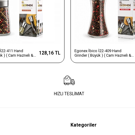
 İ22-411 Hand
Egonex İbico İ22-409 Hand
128,16 TL
ük ) ( Cam Hazneli &
Grınder ( Büyük ) ( Cam Hazneli &
Pls.kapaklı ) Tuz &
Pls.kapaklı & Krom Belli ) Tuz &
ücü*80
Baharat Öğütücü*80
HIZLI TESLİMAT
Kategoriler