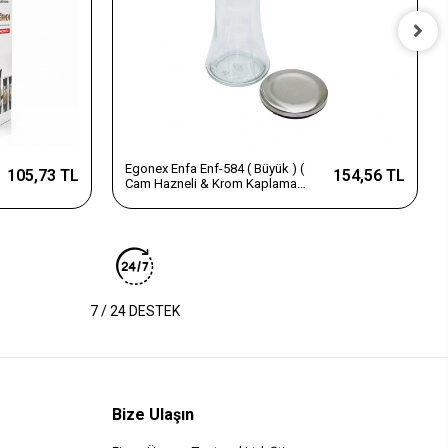
Egonex Enfa Enf-584 ( Büyük ) (
105,73 TL
154,56 TL
Cam Hazneli & Krom Kaplama
Pls.kapaklı ) Tuz & Baharat
Öğütücü*80
7 / 24 DESTEK
Bize Ulaşın