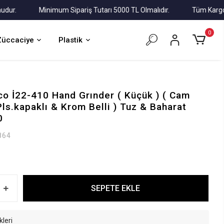
Minimum Sipariş Tutarı 5000 TL Olmalıdır.
Tüm Kargolar Al
0
Züccaciye
Plastik
co İ22-410 Hand Grınder ( Küçük ) ( Cam
ls.kapaklı & Krom Belli ) Tuz & Baharat
0
864
SEPETE EKLE
kleri