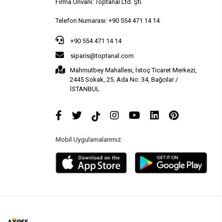
Firma Ünvanı: Toptanal Ltd. Şti.
Telefon Numarası: +90 554 471 14 14
+90 554 471 14 14
siparis@toptanal.com
Mahmutbey Mahallesi, İstoç Ticaret Merkezi,
2445 Sokak, 25. Ada No: 34, Bağcılar /
İSTANBUL
Mobil Uygulamalarımız