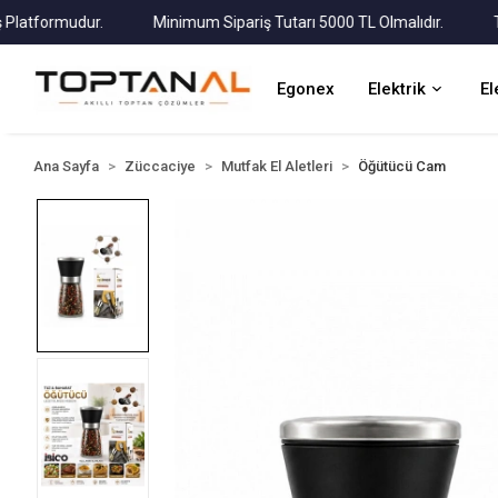
tformudur.
Minimum Sipariş Tutarı 5000 TL Olmalıdır.
Tüm K
Egonex
Elektrik
El
Ana Sayfa
Züccaciye
Mutfak El Aletleri
Öğütücü Cam