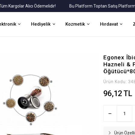
argolar Alıcı Ödemelidir!
Bu Platform Toptan Satış Platformudur.
ektronik
Hediyelik
Kozmetik
Hırdavat
Egonex İbi
Hazneli & P
Öğütücü*8
Ürün Kodu:
34
96,12 TL
Ürün Özelli