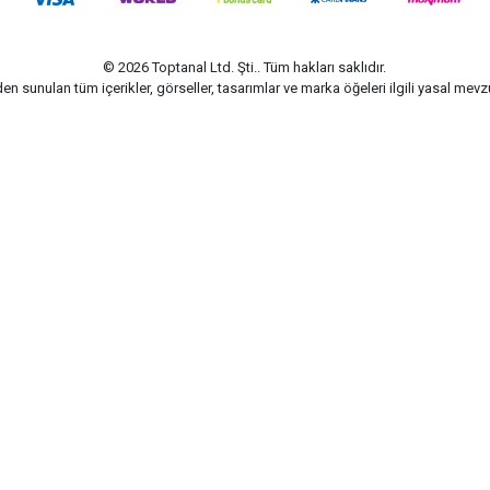
© 2026 Toptanal Ltd. Şti.. Tüm hakları saklıdır.
n sunulan tüm içerikler, görseller, tasarımlar ve marka öğeleri ilgili yasal me
G-Soft | E-ticaret paketleri ile hazırlanmıştır.