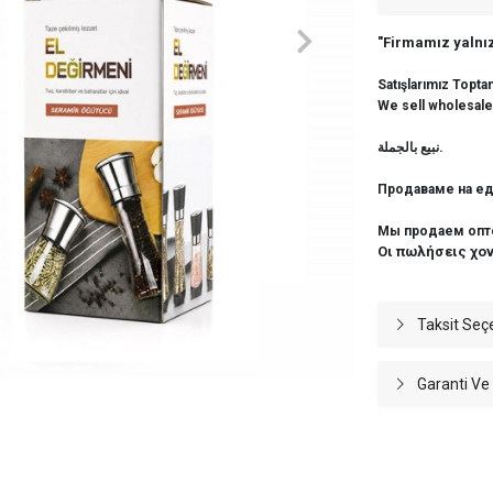
"Firmamız yalnız
Satışlarımız Topta
We sell wholesale
نبيع بالجملة.
Продаваме на ед
Мы продаем опт
Οι πωλήσεις χο
Taksit Seç
Garanti Ve