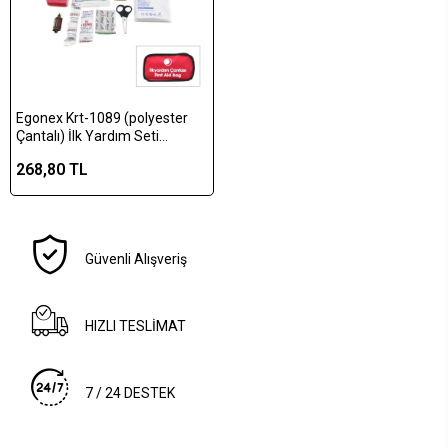
Egonex Krt-1089 (polyester
Çantalı) İlk Yardım Seti
(17pcs=2-gazlı-2-üçgen-3-
268,80 TL
hidrofil-1-elastik Bez& 5-yara
Bandı& Baticonol& Makas&
Boyun Korse& Çanta)*75
Güvenli Alışveriş
HIZLI TESLİMAT
7 / 24 DESTEK