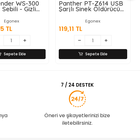
nder WS-300
Panther PT-Z614 USB
 Sebili - Gizli
Şarjlı Sinek Öldürücü
nalı -
Lamba
atik Ekran
Egonex
Egonex
5 TL
119,11 TL
Sepete Ekle
Sepete Ekle
7 / 24 DESTEK
nya
Öneri ve şikayetlerinizi bize
iletebilirsiniz.