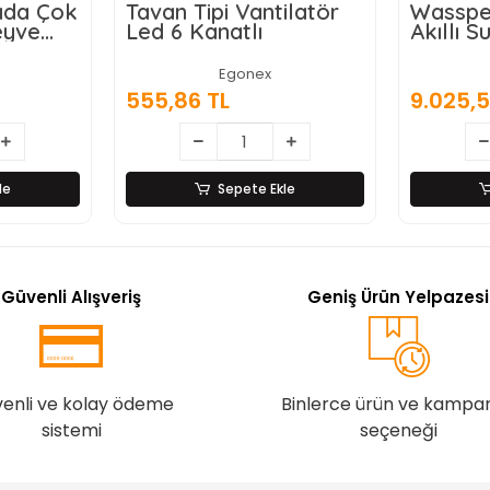
rada Çok
Tavan Tipi Vantilatör
Wasspe
eyve
Led 6 Kanatlı
Akıllı Su
ı,
Damaca
ici ve
Dokunm
Egonex
 Ahşap
555,86 TL
9.025,5
z Çelik
le
Sepete Ekle
Güvenli Alışveriş
Geniş Ürün Yelpazesi
enli ve kolay ödeme
Binlerce ürün ve kampa
sistemi
seçeneği