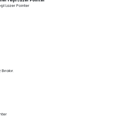
el Yeşil Lazer Pointer
il Lazer Pointer
Bırakır.
nter