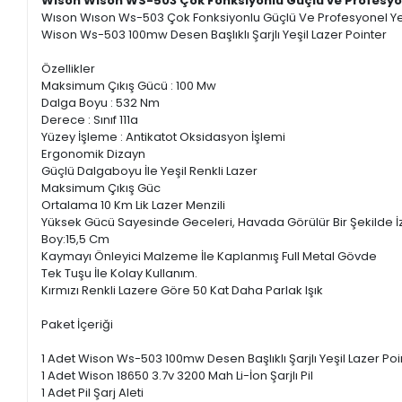
Wıson Wıson WS-503 Çok Fonksiyonlu Güçlü ve Profesyon
Wıson Wıson Ws-503 Çok Fonksiyonlu Güçlü Ve Profesyonel Yeş
Wison Ws-503 100mw Desen Başlıklı Şarjlı Yeşil Lazer Pointer
Özellikler
Maksimum Çıkış Gücü : 100 Mw
Dalga Boyu : 532 Nm
Derece : Sınıf 111a
Yüzey İşleme : Antikatot Oksidasyon İşlemi
Ergonomik Dizayn
Güçlü Dalgaboyu İle Yeşil Renkli Lazer
Maksimum Çıkış Güc
Ortalama 10 Km Lik Lazer Menzili
Yüksek Gücü Sayesinde Geceleri, Havada Görülür Bir Şekilde İz 
Boy:15,5 Cm
Kaymayı Önleyici Malzeme İle Kaplanmış Full Metal Gövde
Tek Tuşu İle Kolay Kullanım.
Kırmızı Renkli Lazere Göre 50 Kat Daha Parlak Işık
Paket İçeriği
1 Adet Wison Ws-503 100mw Desen Başlıklı Şarjlı Yeşil Lazer Poi
1 Adet Wison 18650 3.7v 3200 Mah Li-İon Şarjlı Pil
1 Adet Pil Şarj Aleti