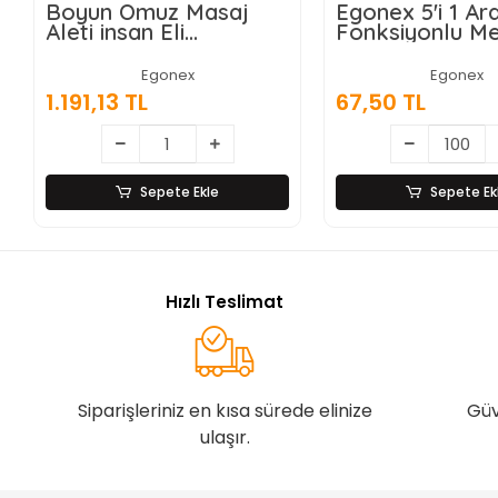
Boyun Omuz Masaj
Egonex 5'i 1 A
Aleti insan Eli
Fonksiyonlu M
Görünümlü Kas Masaj
Sebze Soyacağ
Aleti
Jülyen Dilimley
Egonex
Egonex
Şişe Açacağı –
1.191,13 TL
67,50 TL
Saplı Paslanma
Sepete Ekle
Sepete Ek
Hızlı Teslimat
Siparişleriniz en kısa sürede elinize
Güv
ulaşır.