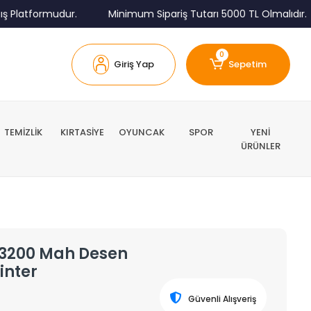
atformudur.
Minimum Sipariş Tutarı 5000 TL Olmalıdır.
0
Giriş Yap
Sepetim
TEMİZLİK
KIRTASİYE
OYUNCAK
SPOR
YENİ
ÜRÜNLER
 3200 Mah Desen
ointer
Güvenli Alışveriş