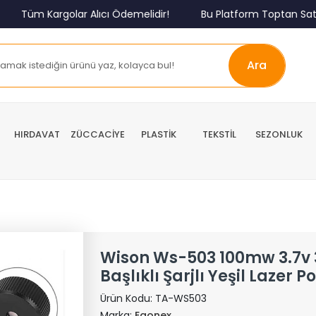
Tüm Kargolar Alıcı Ödemelidir!
Bu Platform Toptan Satış Pl
Ara
HIRDAVAT
ZÜCCACİYE
PLASTİK
TEKSTİL
SEZONLUK
Wison Ws-503 100mw 3.7v
Başlıklı Şarjlı Yeşil Lazer P
Ürün Kodu:
TA-WS503
Marka:
Egonex