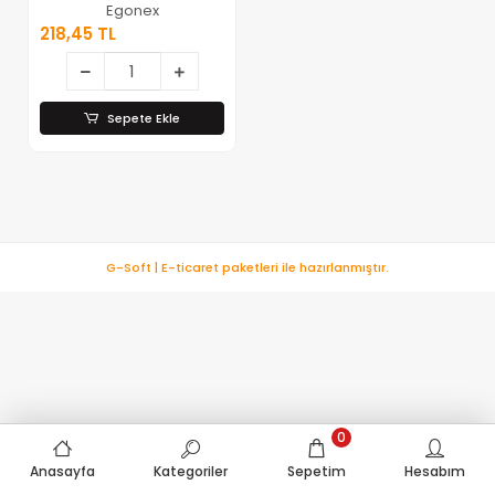
Egzersiz Topu
Egonex
218,45 TL
Sepete Ekle
G-Soft | E-ticaret paketleri ile hazırlanmıştır.
0
Anasayfa
Kategoriler
Sepetim
Hesabım