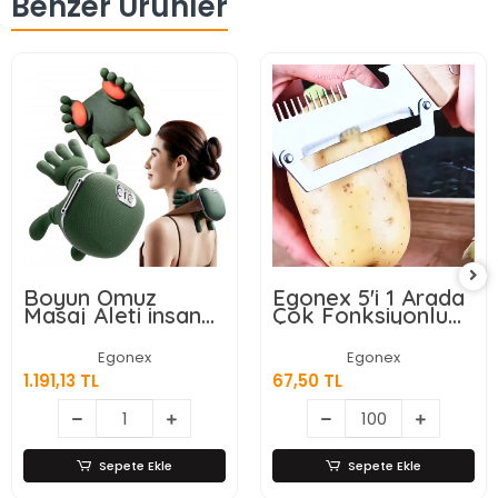
Benzer Ürünler
Boyun Omuz
Egonex 5'i 1 Arada
Masaj Aleti insan
Çok Fonksiyonlu
Eli Görünümlü Kas
Meyve Sebze
Masaj Aleti
Soyacağı, Jülyen
Egonex
Egonex
Dilimleyici ve Şişe
1.191,13 TL
67,50 TL
Açacağı – Ahşap
Saplı Paslanmaz
Çelik
Sepete Ekle
Sepete Ekle