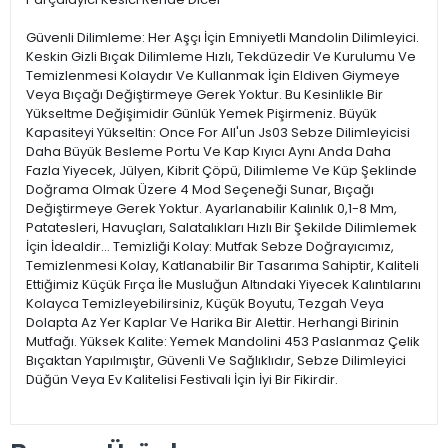
Güvenli Dilimleme: Her Aşçı İçin Emniyetli Mandolin Dilimleyici.
Keskin Gizli Bıçak Dilimleme Hızlı, Tekdüzedir Ve Kurulumu Ve
Temizlenmesi Kolaydır Ve Kullanmak İçin Eldiven Giymeye
Veya Bıçağı Değiştirmeye Gerek Yoktur. Bu Kesinlikle Bir
Yükseltme Değişimidir Günlük Yemek Pişirmeniz. Büyük
Kapasiteyi Yükseltin: Once For All'un Js03 Sebze Dilimleyicisi
Daha Büyük Besleme Portu Ve Kap Kıyıcı Aynı Anda Daha
Fazla Yiyecek, Jülyen, Kibrit Çöpü, Dilimleme Ve Küp Şeklinde
Doğrama Olmak Üzere 4 Mod Seçeneği Sunar, Bıçağı
Değiştirmeye Gerek Yoktur. Ayarlanabilir Kalınlık 0,1-8 Mm,
Patatesleri, Havuçları, Salatalıkları Hızlı Bir Şekilde Dilimlemek
İçin İdealdir… Temizliği Kolay: Mutfak Sebze Doğrayıcımız,
Temizlenmesi Kolay, Katlanabilir Bir Tasarıma Sahiptir, Kaliteli
Ettiğimiz Küçük Fırça İle Musluğun Altındaki Yiyecek Kalıntılarını
Kolayca Temizleyebilirsiniz, Küçük Boyutu, Tezgah Veya
Dolapta Az Yer Kaplar Ve Harika Bir Alettir. Herhangi Birinin
Mutfağı. Yüksek Kalite: Yemek Mandolini 453 Paslanmaz Çelik
Bıçaktan Yapılmıştır, Güvenli Ve Sağlıklıdır, Sebze Dilimleyici
Düğün Veya Ev Kalitelisi Festivali İçin İyi Bir Fikirdir.