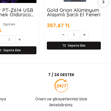
14 USB
Gold Orion Alüminyum
Matemat
dürücü
Alaşımlı Şarjlı El Feneri
Rulosu 
Seçenek
357,47 TL
39,72 T
Sepete Ekle
le
7 / 24 DESTEK
nya
Öneri ve şikayetlerinizi bize
iletebilirsiniz.