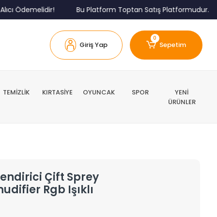
 Ödemelidir!
Bu Platform Toptan Satış Platformudur.
0
Giriş Yap
Sepetim
TEMİZLİK
KIRTASİYE
OYUNCAK
SPOR
YENİ
ÜRÜNLER
ndirici Çift Sprey
difier Rgb Işıklı