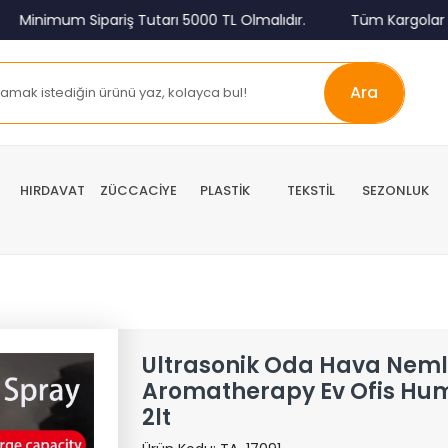
inimum Sipariş Tutarı 5000 TL Olmalıdır.
Tüm Kargolar Alıcı
Ara
HIRDAVAT
ZÜCCACİYE
PLASTİK
TEKSTİL
SEZONLUK
Ultrasonik Oda Hava Nemle
Aromatherapy Ev Ofis Humu
2lt