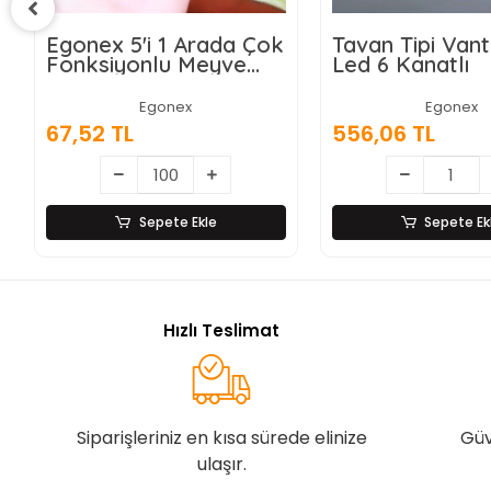
nex 5'i 1 Arada Çok
Tavan Tipi Vantilatör
ksiyonlu Meyve
Led 6 Kanatlı
ze Soyacağı,
yen Dilimleyici ve
Egonex
Egonex
e Açacağı – Ahşap
52 TL
556,06 TL
lı Paslanmaz Çelik
Sepete Ekle
Sepete Ekle
Hızlı Teslimat
Siparişleriniz en kısa sürede elinize
Güv
ulaşır.