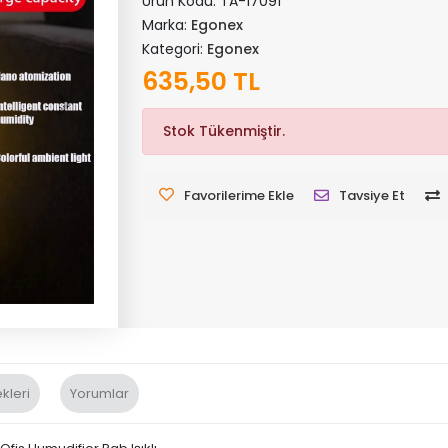
Ürün Kodu:
TA-17091
Marka:
Egonex
Kategori:
Egonex
635,50 TL
Stok Tükenmiştir.
Favorilerime Ekle
Tavsiye Et
kleri
Yorumlar