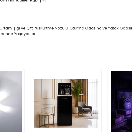
fis Humudifier Rgb Işıklı
li Ortam Işığı ve Çift Püskürtme Nozulu, Oturma Odasına ve Yatak Odası
elerinde Yaşayanlar