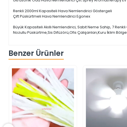
Ultrasonik Oda Hava Nemlendirici Çift Sprey Aromatherapy Ev O
Renkli 2000ml Kapasiteli Hava Nemlendirici Göstergeli
Çift Püskürtmeli Hava Nemlendirici Egonex
Büyük Kapasiteli Akıllı Nemlendirici, Sabit Neme Sahip, 7 Renk
Nozullu Püskürtme,Sis Difüzörü,Ofis Çalışanları,Kuru İklim Bölg
Benzer Ürünler