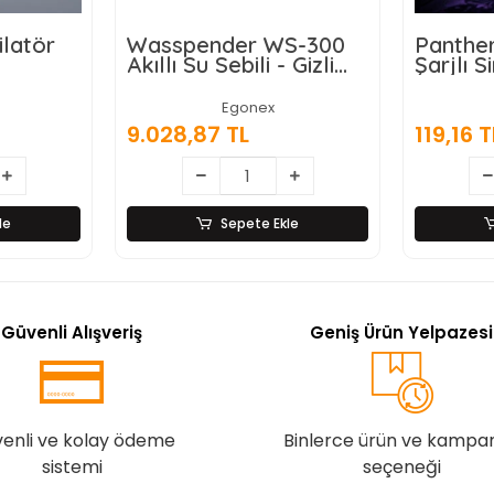
Wasspender WS-300
Panther PT-Z6
Akıllı Su Sebili - Gizli
Şarjlı Sinek Öl
Damacanalı -
Lamba
Dokunmatik Ekran
Egonex
Egonex
9.028,87 TL
119,16 TL
Sepete Ekle
Sepete Ek
Güvenli Alışveriş
Geniş Ürün Yelpazesi
enli ve kolay ödeme
Binlerce ürün ve kampa
sistemi
seçeneği