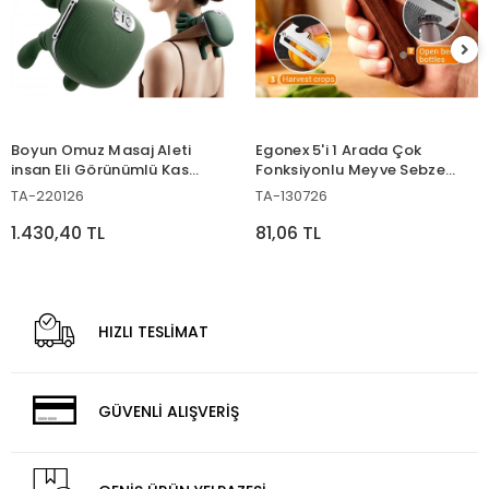
Boyun Omuz Masaj Aleti
Egonex 5'i 1 Arada Çok
insan Eli Görünümlü Kas
Fonksiyonlu Meyve Sebze
Masaj Aleti
Soyacağı, Jülyen Dilimleyici
TA-220126
TA-130726
ve Şişe Açacağı – Ahşap
Saplı Paslanmaz Çelik
1.430,40 TL
81,06 TL
HIZLI TESLİMAT
GÜVENLİ ALIŞVERİŞ