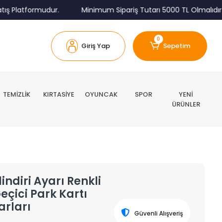
latformudur.
Minimum Sipariş Tutarı 5000 TL Olmalıdır.
0
Giriş Yap
Sepetim
TEMİZLİK
KIRTASİYE
OYUNCAK
SPOR
YENİ
ÜRÜNLER
ndiri Ayarı Renkli
çici Park Kartı
arları
Güvenli Alışveriş