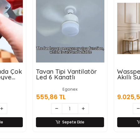
rada Çok
Tavan Tipi Vantilatör
Wasspe
eyve
Led 6 Kanatlı
Akıllı Su
ı,
Damaca
ici ve
Dokunm
Egonex
 Ahşap
555,86 TL
9.025,5
z Çelik
le
Sepete Ekle