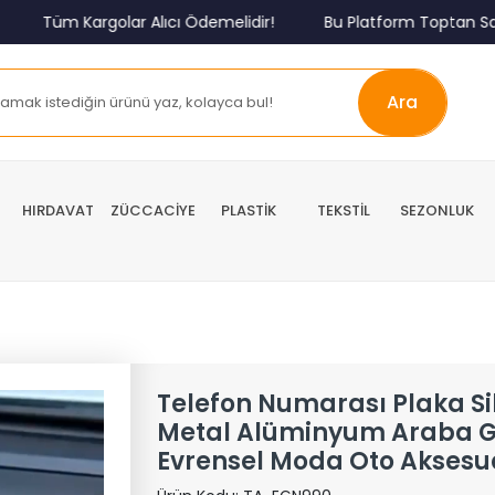
Tüm Kargolar Alıcı Ödemelidir!
Bu Platform Toptan Satış P
Ara
HIRDAVAT
ZÜCCACİYE
PLASTİK
TEKSTİL
SEZONLUK
Telefon Numarası Plaka Sili
Metal Alüminyum Araba Ge
Evrensel Moda Oto Aksesu