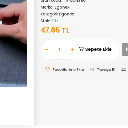
Ürün Kodu:
TA-EGN990
Marka:
Egonex
Kategori:
Egonex
Stok:
20+
47,65 TL
Sepete Ekle
Favorilerime Ekle
Tavsiye Et