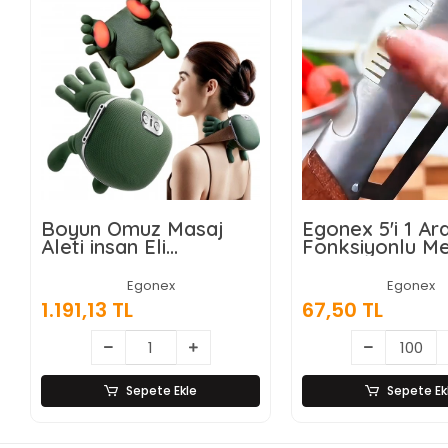
Boyun Omuz Masaj
Egonex 5'i 1 A
Aleti insan Eli
Fonksiyonlu M
Görünümlü Kas Masaj
Sebze Soyacağ
Aleti
Jülyen Dilimley
Egonex
Egonex
Şişe Açacağı –
1.191,13 TL
67,50 TL
Saplı Paslanma
Sepete Ekle
Sepete Ek