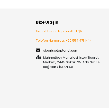
Bize Ulaşın
Firma Ünvanı: Toptanal Ltd. Şti.
Telefon Numarası: +90 554 471 14 14
siparis@toptanal.com
Mahmutbey Mahallesi, İstoç Ticaret
Merkezi, 2445 Sokak, 25. Ada No: 34,
Bağcılar / İSTANBUL