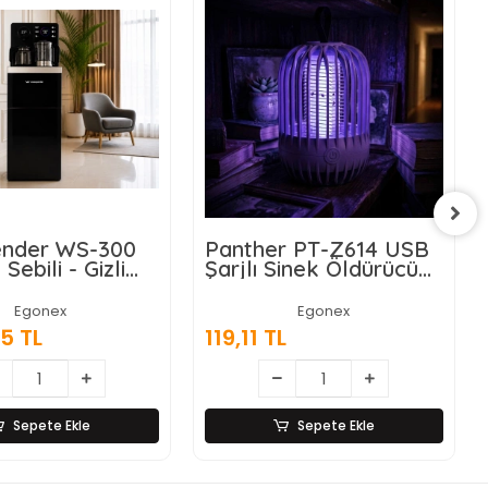
nder WS-300
Panther PT-Z614 USB
 Sebili - Gizli
Şarjlı Sinek Öldürücü
nalı -
Lamba
atik Ekran
Egonex
Egonex
5 TL
119,11 TL
Sepete Ekle
Sepete Ekle