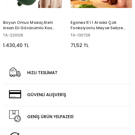
Boyun Omuz Masaj Aleti
Egonex 5'i 1 Arada Çok
insan Eli Görünümlü Kas
Fonksiyonlu Meyve Sebze
Masaj Aleti
Soyacağı, Jülyen Dilimleyici
TA-220126
TA-130726
ve Şişe Açacağı – Ahşap
Saplı Paslanmaz Çelik
1.430,40 TL
71,52 TL
HIZLI TESLİMAT
GÜVENLİ ALIŞVERİŞ
GENİŞ ÜRÜN YELPAZESİ