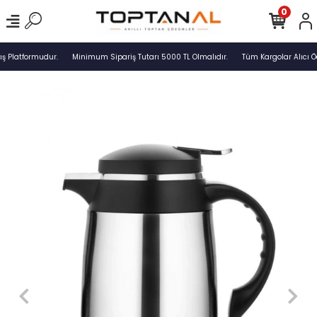
0
ş Platformudur.
Minimum Sipariş Tutarı 5000 TL Olmalıdır.
Tüm Kargolar Alıcı Ö