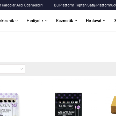
r Alıcı Ödemelidir!
Bu Platform Toptan Satış Platformudur.
ektronik
Hediyelik
Kozmetik
Hırdavat