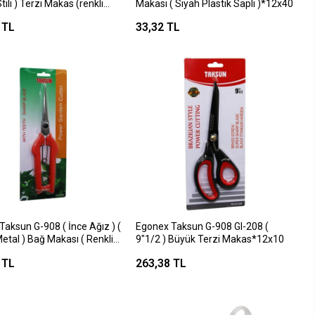
ili ) Terzi Makas (renkli
Makası ( Siyah Plastik Saplı )*12x40
Silikon Destekli Sap) (keskin
 TL
33,32 TL
ıçaklar)*12x12
aksun G-908 ( İnce Ağız ) (
Egonex Taksun G-908 Gl-208 (
Metal ) Bağ Makası ( Renkli
9"1/2 ) Büyük Terzi Makas*12x10
Saplı )*12x12
 TL
263,38 TL