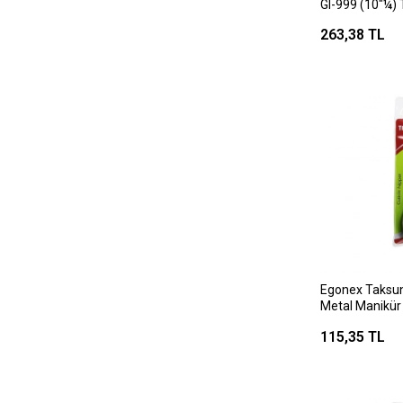
Gl-999 (10"¼) 
(germany=alman
263,38 TL
Silikon Ergono
Pim)*12x10
Egonex Taksun
Metal Manikür 
Pensi ( Cuticl
115,35 TL