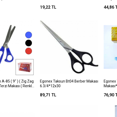
Berber 
19,22 TL
44,86 
A-85 ( 9" ) ( Zig Zag
Egonex Taksun Bt04 Berber Makası
Egonex 
 Terzi Makası ( Renkli
6.3/4*12x30
Makası
6x16
89,71 TL
76,90 