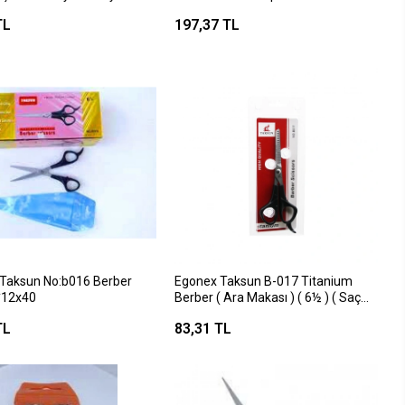
Makası*24x30
TL
197,37 TL
Taksun No:b016 Berber
Egonex Taksun B-017 Titanium
*12x40
Berber ( Ara Makası ) ( 6½ ) ( Saç
Seyreltme & İnceltme )*12x30
TL
83,31 TL