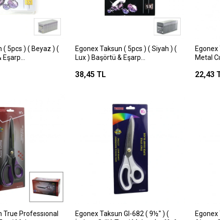
( 5pcs ) ( Beyaz ) (
Egonex Taksun ( 5pcs ) ( Siyah ) (
Egonex 
& Eşarp
Lux ) Başörtü & Eşarp
Metal Cı
0
İğnesi*12x100
)*60x24
38,45 TL
22,43 
 True Professıonal
Egonex Taksun Gl-682 ( 9½" ) (
Egonex T