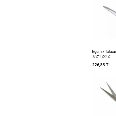
Egonex Taksun G
1/2*12x12
226,85 TL