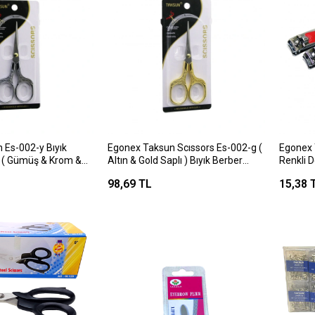
 Es-002-y Bıyık
Egonex Taksun Scıssors Es-002-g (
Egonex 
 ( Gümüş & Krom &
Altın & Gold Saplı ) Bıyık Berber
Renkli D
enli Saplı ) (
Makası ( 12.8x5.7cm )*12x24
Makası
98,69 TL
15,38 
12x24