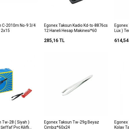
n C-2010m No-9 3/4
Egonex Taksun Kadio Kd-ts-8876cs
Egonex T
12x15
12 Haneli Hesap Makinesi*60
Lüx ) Te
Saplı )
285,16 TL
614,54
 Tw-28 ( Siyah )
Egonex Taksun Tw-29g Beyaz
Egonex 
Şeffaf Pvc Kılıflı
Cımbız*60x24
Kolay Ta