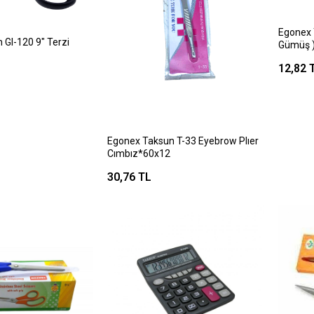
Egonex 
 Gl-120 9" Terzi
Gümüş ) 
Mini Çe
12,82 
Egonex Taksun T-33 Eyebrow Plıer
Cımbız*60x12
30,76 TL