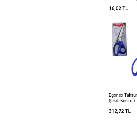
)*60x24
16,02 TL
Egonex Taksun 
Şekilli Kesim )
Plastik Sap )*
312,72 TL