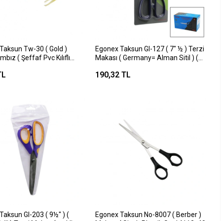
Taksun Tw-30 ( Gold )
Egonex Taksun Gl-127 ( 7" ½ ) Terzi
mbız ( Şeffaf Pvc Kılıflı
Makası ( Germany= Alman Sitil ) (
Abs Renkli Plastik Saplı ) ( Bakır Pim
TL
190,32 TL
)*12x12
aksun Gl-203 ( 9½" ) (
Egonex Taksun No-8007 ( Berber )