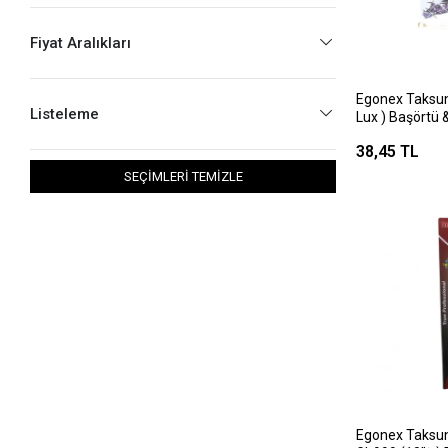
Fiyat Aralıkları
Egonex Taksun 
Listeleme
Lux ) Başörtü 
İğnesi*12x10
38,45 TL
SEÇİMLERİ TEMİZLE
Egonex Taksun