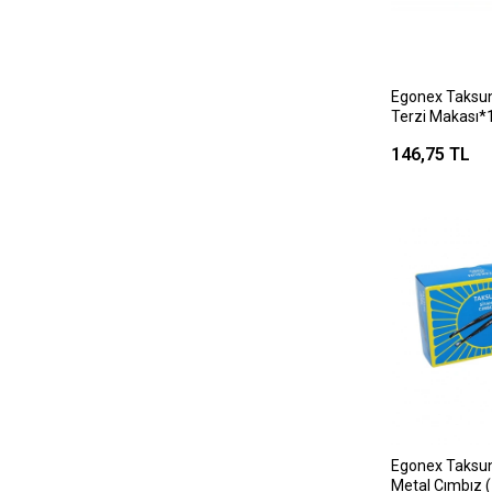
Egonex Taksu
Terzi Makası*
146,75 TL
Egonex Taksun
Metal Cımbız ( 