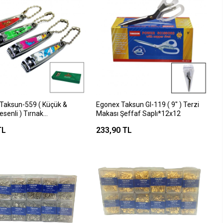
Taksun-559 ( Küçük &
Egonex Taksun Gl-119 ( 9" ) Terzi
esenli ) Tırnak
Makası Şeffaf Saplı*12x12
*24x50
TL
233,90 TL