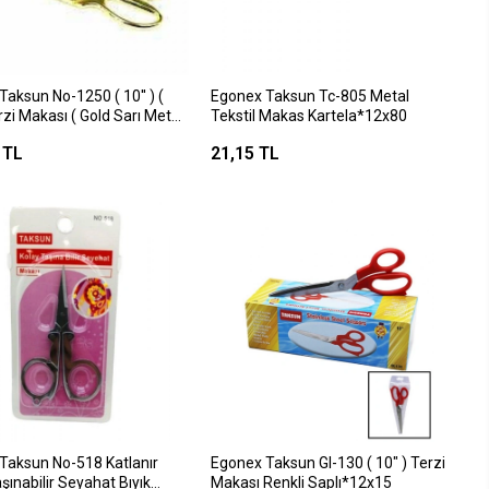
aksun No-1250 ( 10'' ) (
Egonex Taksun Tc-805 Metal
rzi Makası ( Gold Sarı Metal
Tekstil Makas Kartela*12x80
*6x16
 TL
21,15 TL
Taksun No-518 Katlanır
Egonex Taksun Gl-130 ( 10" ) Terzi
şınabilir Seyahat Bıyık
Makası Renkli Saplı*12x15