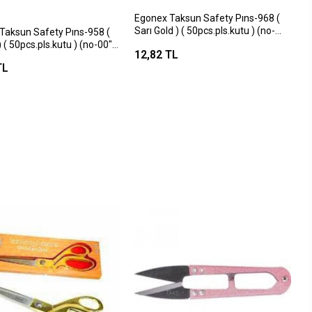
Egonex Taksun Safety Pıns-968 (
Sarı Gold ) ( 50pcs.pls.kutu ) (no-
Taksun Safety Pıns-958 (
00") Mini Çengelli İğne*36x40
( 50pcs.pls.kutu ) (no-00")
12,82 TL
ngelli İğne*36x40
TL