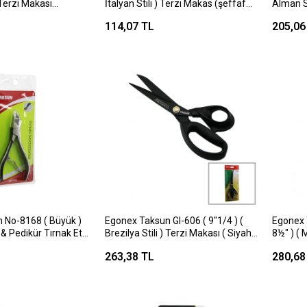
Terzi Makası
İtalyan Stili ) Terzi Makas (şeffaf
Alman St
 Sitil) (renkli Pls.&
Buzlu Plastik Sap) (süper Keskin
Plastik 
114,07 TL
205,06
mik Sap) (bakır
Bıçaklar) (bakır Perçin)*12x10
Güçlü B
 No-8168 ( Büyük )
Egonex Taksun Gl-606 ( 9"1/4 ) (
Egonex T
& Pedikür Tırnak Et
Brezilya Stili ) Terzi Makası ( Siyah
8½" ) ( 
e Nipper )*12x30
& Yapışmaz ) ( Ergonomik Sap
Plastik 
263,38 TL
280,68
)*12x10