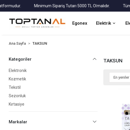
dur.
Minimum Sipariş Tutarı 5000 TL Olmalıdır.
Tüm Kargola
Egonex
Elektrik
El
Ana Sayfa
TAKSUN
Kategoriler
TAKSUN
Elektronik
Kozmetik
Tekstil
Sezonluk
Kırtasiye
Markalar