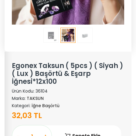
Egonex Taksun ( 5pcs ) ( Siyah )
( Lux ) Başörtü & Eşarp
İğnesi*12x100
Ürün Kodu:
36104
Marka:
TAKSUN
Kategori:
İğne Başörtü
32,03 TL
Sepete Ekle