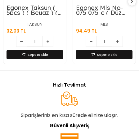
Egonex Taksun (
Egonex Mls No-
5pcs ) ( Beyaz ) (
075 075-c ( Düz
Lux ) Başörtü &
Renkli ) ( 4pcs )
Eşarp
Yaka & Eşarp
TAKSUN
MLS
İğnesi*12x100
İğnesi ( 12li Kart
32,03 TL
94,49 TL
)*5x24
Sepete Ekle
Sepete Ekle
Hızlı Teslimat
Siparişleriniz en kısa sürede elinize ulaşır.
Güvenli Alışveriş