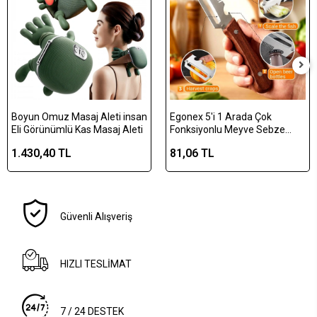
Boyun Omuz Masaj Aleti insan
Egonex 5'i 1 Arada Çok
Eli Görünümlü Kas Masaj Aleti
Fonksiyonlu Meyve Sebze
Soyacağı, Jülyen Dilimleyici ve
1.430,40 TL
81,06 TL
Şişe Açacağı – Ahşap Saplı
Paslanmaz Çelik
Güvenli Alışveriş
HIZLI TESLİMAT
7 / 24 DESTEK