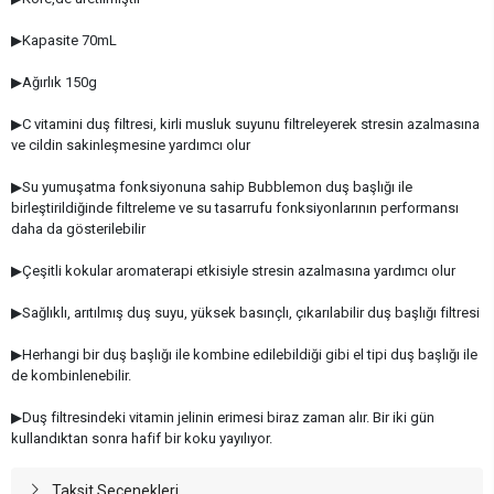
▶Kapasite 70mL
▶Ağırlık 150g
▶C vitamini duş filtresi, kirli musluk suyunu filtreleyerek stresin azalmasına
ve cildin sakinleşmesine yardımcı olur
▶Su yumuşatma fonksiyonuna sahip Bubblemon duş başlığı ile
birleştirildiğinde filtreleme ve su tasarrufu fonksiyonlarının performansı
daha da gösterilebilir
▶Çeşitli kokular aromaterapi etkisiyle stresin azalmasına yardımcı olur
▶Sağlıklı, arıtılmış duş suyu, yüksek basınçlı, çıkarılabilir duş başlığı filtresi
▶Herhangi bir duş başlığı ile kombine edilebildiği gibi el tipi duş başlığı ile
de kombinlenebilir.
▶Duş filtresindeki vitamin jelinin erimesi biraz zaman alır. Bir iki gün
kullandıktan sonra hafif bir koku yayılıyor.
Taksit Seçenekleri