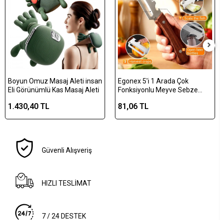
Boyun Omuz Masaj Aleti insan
Egonex 5'i 1 Arada Çok
Eli Görünümlü Kas Masaj Aleti
Fonksiyonlu Meyve Sebze
Soyacağı, Jülyen Dilimleyici ve
1.430,40 TL
81,06 TL
Şişe Açacağı – Ahşap Saplı
Paslanmaz Çelik
Güvenli Alışveriş
HIZLI TESLİMAT
7 / 24 DESTEK