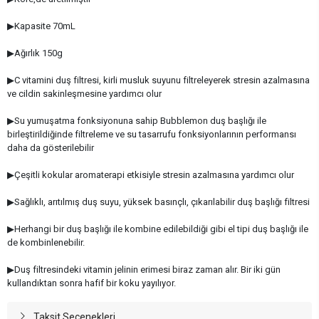
▶Kapasite 70mL
▶Ağırlık 150g
▶C vitamini duş filtresi, kirli musluk suyunu filtreleyerek stresin azalmasına
ve cildin sakinleşmesine yardımcı olur
▶Su yumuşatma fonksiyonuna sahip Bubblemon duş başlığı ile
birleştirildiğinde filtreleme ve su tasarrufu fonksiyonlarının performansı
daha da gösterilebilir
▶Çeşitli kokular aromaterapi etkisiyle stresin azalmasına yardımcı olur
▶Sağlıklı, arıtılmış duş suyu, yüksek basınçlı, çıkarılabilir duş başlığı filtresi
▶Herhangi bir duş başlığı ile kombine edilebildiği gibi el tipi duş başlığı ile
de kombinlenebilir.
▶Duş filtresindeki vitamin jelinin erimesi biraz zaman alır. Bir iki gün
kullandıktan sonra hafif bir koku yayılıyor.
Taksit Seçenekleri