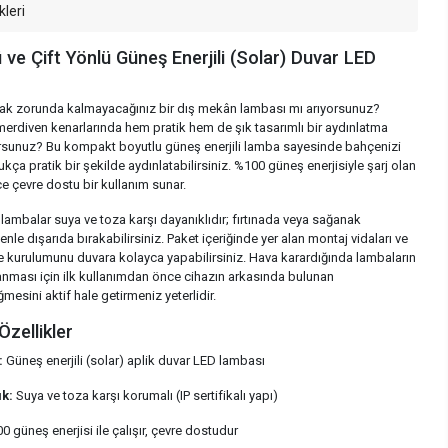
kleri
 ve Çift Yönlü Güneş Enerjili (Solar) Duvar LED
ak zorunda kalmayacağınız bir dış mekân lambası mı arıyorsunuz?
erdiven kenarlarında hem pratik hem de şık tasarımlı bir aydınlatma
sunuz? Bu kompakt boyutlu güneş enerjili lamba sayesinde bahçenizi
ukça pratik bir şekilde aydınlatabilirsiniz. %100 güneş enerjisiyle şarj olan
e çevre dostu bir kullanım sunar.
 lambalar suya ve toza karşı dayanıklıdır; fırtınada veya sağanak
le dışarıda bırakabilirsiniz. Paket içeriğinde yer alan montaj vidaları ve
 kurulumunu duvara kolayca yapabilirsiniz. Hava karardığında lambaların
nması için ilk kullanımdan önce cihazın arkasında bulunan
ini aktif hale getirmeniz yeterlidir.
zellikler
:
Güneş enerjili (solar) aplik duvar LED lambası
ık:
Suya ve toza karşı korumalı (IP sertifikalı yapı)
 güneş enerjisi ile çalışır, çevre dostudur