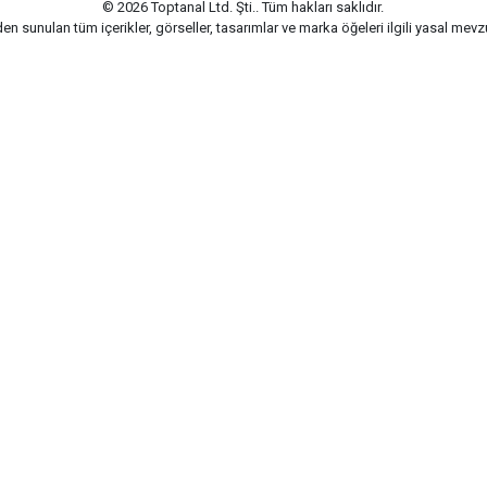
© 2026 Toptanal Ltd. Şti.. Tüm hakları saklıdır.
n sunulan tüm içerikler, görseller, tasarımlar ve marka öğeleri ilgili yasal me
G-Soft | E-ticaret paketleri ile hazırlanmıştır.