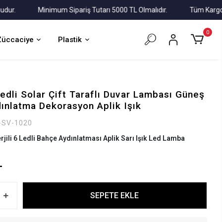
Minimum Sipariş Tutarı 5000 TL Olmalıdır.
Tüm Kargolar Alı
0
Züccaciye
Plastik
edli Solar Çift Taraflı Duvar Lambası Güneş
dınlatma Dekorasyon Aplik Işık
-SV-1020
jili 6 Ledli Bahçe Aydınlatması Aplik Sarı Işık Led Lamba
L
SEPETE EKLE