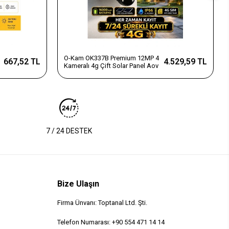
O-Kam OK337B Premium 12MP 4
667,52 TL
4.529,59 TL
Kameralı 4g Çift Solar Panel Aov
7 / 24 DESTEK
Bize Ulaşın
Firma Ünvanı: Toptanal Ltd. Şti.
Telefon Numarası: +90 554 471 14 14