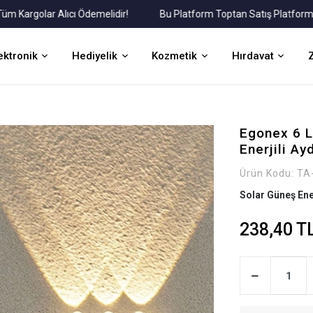
rgolar Alıcı Ödemelidir!
Bu Platform Toptan Satış Platformudur.
ektronik
Hediyelik
Kozmetik
Hırdavat
Egonex 6 L
Enerjili Ay
Ürün Kodu:
TA
Solar Güneş Ener
238,40 T