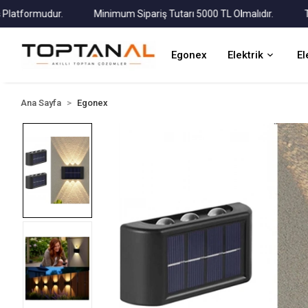
formudur.
Minimum Sipariş Tutarı 5000 TL Olmalıdır.
Tüm Ka
Egonex
Elektrik
El
Ana Sayfa
Egonex