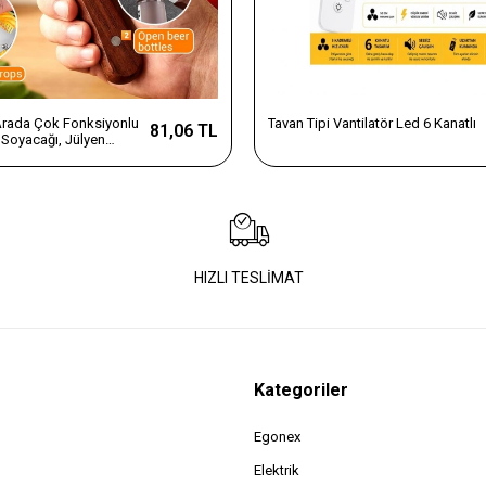
 Arada Çok Fonksiyonlu
Tavan Tipi Vantilatör Led 6 Kanatlı
81,06 TL
Soyacağı, Jülyen
e Şişe Açacağı – Ahşap
az Çelik
HIZLI TESLİMAT
Kategoriler
Egonex
Elektrik