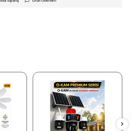
onla Sipariş
Ürün Önerileri