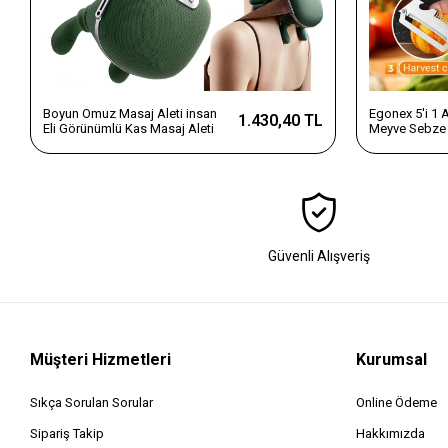
Boyun Omuz Masaj Aleti insan
Egonex 5'i 1
1.430,40 TL
Eli Görünümlü Kas Masaj Aleti
Meyve Sebze 
Dilimleyici v
Saplı Paslanm
Güvenli Alışveriş
Müşteri Hizmetleri
Kurumsal
Sıkça Sorulan Sorular
Online Ödeme
Sipariş Takip
Hakkımızda