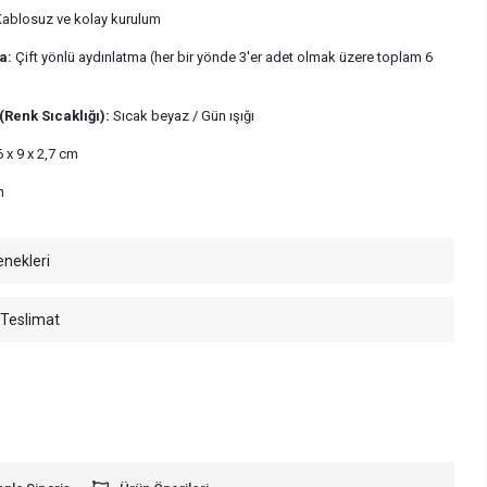
ablosuz ve kolay kurulum
a:
Çift yönlü aydınlatma (her bir yönde 3'er adet olmak üzere toplam 6
(Renk Sıcaklığı):
Sıcak beyaz / Gün ışığı
 x 9 x 2,7 cm
h
enekleri
 Teslimat