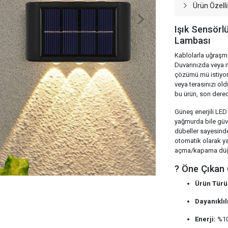
Ürün Özelli
Işık Sensörlü
Lambası
Kablolarla uğraşm
Duvarınızda veya m
çözümü mü istiyor
veya terasınızı old
bu ürün, son derec
Güneş enerjili LED
yağmurda bile güven
dübeller sayesinde
otomatik olarak ya
açma/kapama düğmes
? Öne Çıkan Ö
Ürün Türü
Dayanıklıl
Enerji:
%100