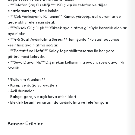
- **Telefon Şarj Özelliği:** USB çıkışı ile telefon ve diğer
cihazlarınızı şarj etme imkânı.
Pet Shop Ürünleri
- **Çok Fonksiyonlu Kullanım:** Kamp, yürüyüş, acil durumlar ve
gece aktiviteleri için ideal.
- **Yüksek Güçlü Işık:** Yüksek aydınlatma gücüyle karanlık alanları
Kişisel Güvenlik Ürünleri
aydınlatır.
- **4-5 Saat Aydınlatma Süresi:** Tam şarjla 4-5 saat boyunca
kesintisiz aydınlatma sağlar.
Kişisel Bakım Aletleri
- **Portatif ve Hafif:** Kolay taşınabilir tasarımı ile her yere
götürülmesi kolaydır.
- **Suya Dayanıklı:** Dış mekan kullanımına uygun, suya dayanıklı
Güvenlik Ürünleri
özellik.
**Kullanım Alanları:**
Temizlik Aletleri
- Kamp ve doğa yürüyüşleri
- Acil durumlar
- Bahçe, garaj ve açık hava etkinlikleri
Kişisel Temizlik Ürünleri
- Elektrik kesintileri sırasında aydınlatma ve telefon şarjı
Bisiklet & Motor Malzemeleri
Benzer Ürünler
Ev & Ofis Dekor Ürünleri