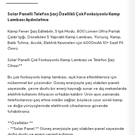
Kişisel Bakım Ürünleri
Tartı Ürünleri
Askı Grup
Solar Panelli Telefon Şarj Özellikli Çok Fonksiyonlu Kamp
Ayna Grup
Terzi El Aletleri
Hobi Ürünleri
Lambası Aydınlatma
Kamp Fener Şarj Edilebilir, 5 Işık Modu, 800 Lümen Ultra Parlak
Güvenlik Ürünleri
Temizlik Ürünleri
Tekstil Ürünleri
Çadır Işığı, Dönebilen 5 Yapraklı Kamp Lambası, Yürüyüş, Kamp,
Balık Tutma, Avcılık, Elektrik Kesmeleri için 4000mAh 10+ Saat Pil
Ömrü
Haşere İlaç & Makine & Ürünleri
Ev Gereçleri
Kişisel Eşyalar
Solar Panelli Çok Fonksiyonlu Kamp Lambası ve Telefon Şarj
Cihazı**
Aydınlatma Ürünleri
Temizlik Gereçleri
Bu çok fonksiyonlu kamp lambası, açık hava etkinlikleriniz için
mükemmel bir çözümdür. Güneş enerjisiyle şarj olabilen paneli
Parti Ürünleri
Okul & Ofis Malzemeleri
sayesinde, çevre dostu bir enerji kaynağı sunar ve dış mekanlarda
elektrik kullanımı ihtiyacını ortadan kaldırır. Ürün aynı zamanda
telefonlarınızı şarj etme imkânı sağlar, böylece uzun süreli kamp
Bilgisayar Malzemeleri
Deniz Ürünleri
ve doğa yürüyüşlerinde elektronik cihazlarınızı güvende
tutabilirsiniz.
Streç Film &ürünleri
**Özellikler:**
- **Solar Panel:** Güneş enerjisiyle şarj olabilen panel sayesinde
doğa dostu ve enerji verimli kullanım.
Tv & Radyo & Uydu &ürünleri