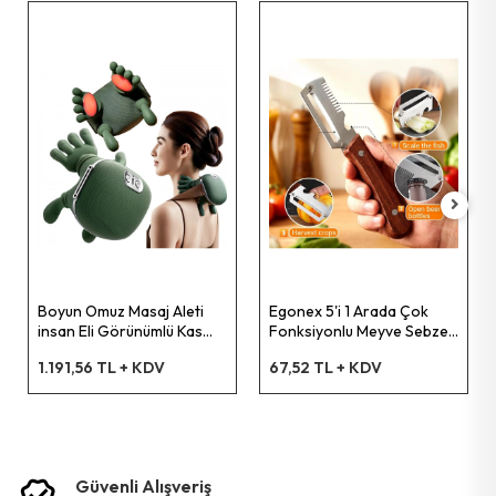
Bahçe El Aletleri
Boyun Omuz Masaj Aleti
Egonex 5'i 1 Arada Çok
insan Eli Görünümlü Kas
Fonksiyonlu Meyve Sebze
Masaj Aleti
Soyacağı, Jülyen Dilimleyici
1.191,56 TL + KDV
67,52 TL + KDV
ve Şişe Açacağı – Ahşap
Saplı Paslanmaz Çelik
Güvenli Alışveriş