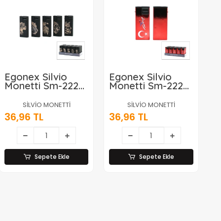
Egonex Silvio
Egonex Silvio
Monetti Sm-222p
Monetti Sm-222p
( F ) ( Mix Hayvan
( C ) ( Türkiye ) (
Desen ) ( Rüzgar
Rüzgar ) Pürmüz
SİLVİO MONETTİ
SİLVİO MONETTİ
) Pürmüz
Çakmak*25x20
36,96 TL
36,96 TL
Çakmak*25x20
Sepete Ekle
Sepete Ekle