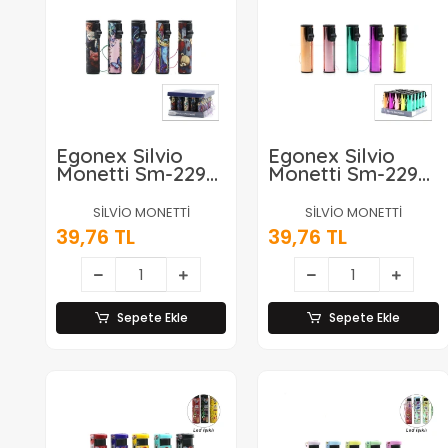
Egonex Silvio
Egonex Silvio
Monetti Sm-229m
Monetti Sm-229m
( C ) ( Desenli ) (
( B ) ( Metalik ) (
Rüzgar ) Pürmüz
Rüzgar ) Pürmüz
SİLVİO MONETTİ
SİLVİO MONETTİ
Çakmak*25x20
Çakmak*25x20
39,76 TL
39,76 TL
Sepete Ekle
Sepete Ekle