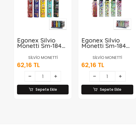
Egonex Silvio
Egonex Silvio
Monetti Sm-184p
Monetti Sm-184p
( D ) ( Türkiye ) (
( B ) ( Desenli ) (
Işıklı ) ( Rüzgar )
Işıklı ) ( Rüzgar )
SİLVİO MONETTİ
SİLVİO MONETTİ
Pürmüz
Pürmüz
62,16 TL
62,16 TL
Çakmak*25x20
Çakmak*25x20
Sepete Ekle
Sepete Ekle