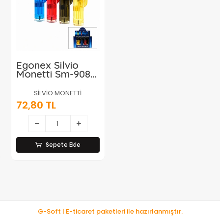
Egonex Silvio
Monetti Sm-908p
( Pürmüz & Torch
) ( Nargile &
SİLVİO MONETTİ
Kamp ) Çakmak (
72,80 TL
Doldurulabilir ) (
Ayakda Durabilir
)*12x12
Sepete Ekle
G-Soft | E-ticaret paketleri ile hazırlanmıştır.