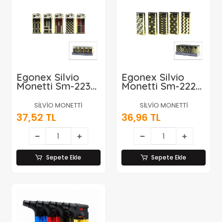
Egonex Silvio
Egonex Silvio
Monetti Sm-223m
Monetti Sm-222p
( A ) ( Desenli )
( H ) ( Zigzag
Pürmüz
Desen ) ( Rüzgar
SİLVİO MONETTİ
SİLVİO MONETTİ
Çakmak*25x20
) Pürmüz
37,52 TL
36,96 TL
Çakmak*25x20
Sepete Ekle
Sepete Ekle