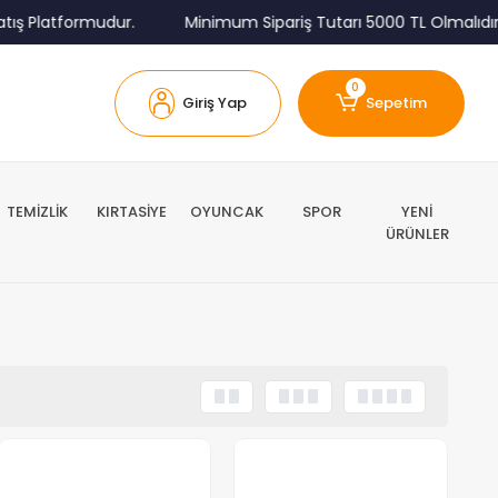
ış Platformudur.
Minimum Sipariş Tutarı 5000 TL Olmalıdır.
0
Giriş Yap
Sepetim
TEMİZLİK
KIRTASİYE
OYUNCAK
SPOR
YENİ
ÜRÜNLER