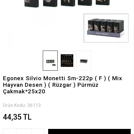
Egonex Silvio Monetti Sm-222p ( F ) ( Mix
Hayvan Desen ) ( Rüzgar ) Pürmüz
Çakmak*25x20
Ürün Kodu:
36113
44,35 TL