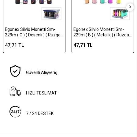
Egonex Silvio Monetti Sm-
Egonex Silvio Monetti Sm-
229m ( C ) ( Desenli ) ( Rüzgar
229m ( B ) ( Metalik ) ( Rüzgar
) Pürmüz Çakmak*25x20
) Pürmüz Çakmak*25x20
47,71 TL
47,71 TL
Güvenli Alışveriş
HIZLI TESLİMAT
7 / 24 DESTEK