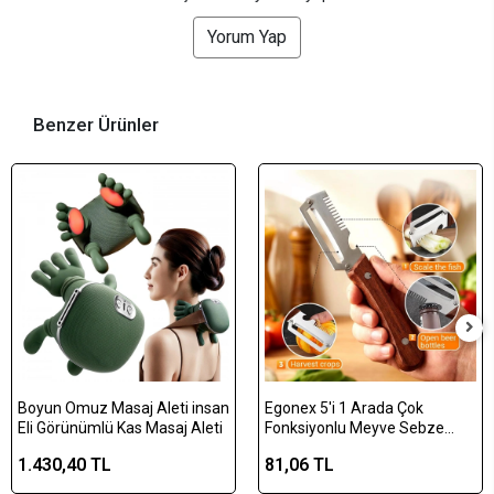
Yorum Yap
Benzer Ürünler
Boyun Omuz Masaj Aleti insan
Egonex 5'i 1 Arada Çok
Eli Görünümlü Kas Masaj Aleti
Fonksiyonlu Meyve Sebze
Soyacağı, Jülyen Dilimleyici ve
1.430,40 TL
81,06 TL
Şişe Açacağı – Ahşap Saplı
Paslanmaz Çelik