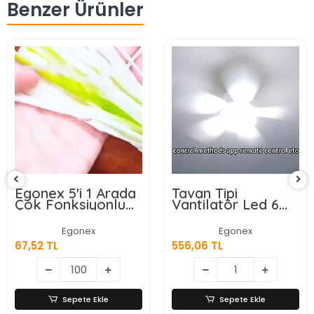
Benzer Ürünler
Egonex 5'i 1 Arada
Tavan Tipi
Çok Fonksiyonlu
Vantilatör Led 6
Meyve Sebze
Kanatlı
Soyacağı, Jülyen
Egonex
Egonex
Dilimleyici ve Şişe
67,52 TL
556,06 TL
Açacağı – Ahşap
Saplı Paslanmaz
Çelik
Sepete Ekle
Sepete Ekle