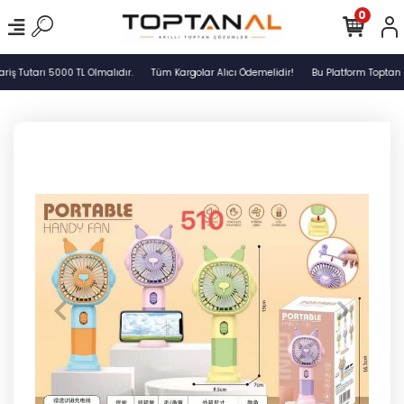
0
ş Tutarı 5000 TL Olmalıdır.
Tüm Kargolar Alıcı Ödemelidir!
Bu Platform Toptan S