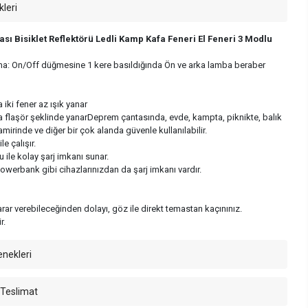
kleri
ası Bisiklet Reflektörü Ledli Kamp Kafa Feneri El Feneri 3 Modlu
a: On/Off düğmesine 1 kere basıldığında Ön ve arka lamba beraber
 iki fener az ışık yanar
a flaşör şeklinde yanarDeprem çantasında, evde, kampta, piknikte, balık
mirinde ve diğer bir çok alanda güvenle kullanılabilir.
le çalışır.
ile kolay şarj imkanı sunar.
powerbank gibi cihazlarınızdan da şarj imkanı vardır.
arar verebileceğinden dolayı, göz ile direkt temastan kaçınınız.
r.
enekleri
 Teslimat