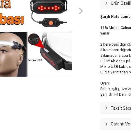
Ürün Özelli
Şarjlı Kafa Lamb
1.Üç Modlu Çalışm
yanar
2 kere basıldığında
3 kere basıldığınd
avlamada, araba ta
800 mAh dahili pil i
Mikro USB kablosu 
Bilgisiyarınızdan 
Uyarı:
Parlak ışık göze z
Şarjlıdır. Pil Dahilidi
Taksit Seç
Garanti Ve