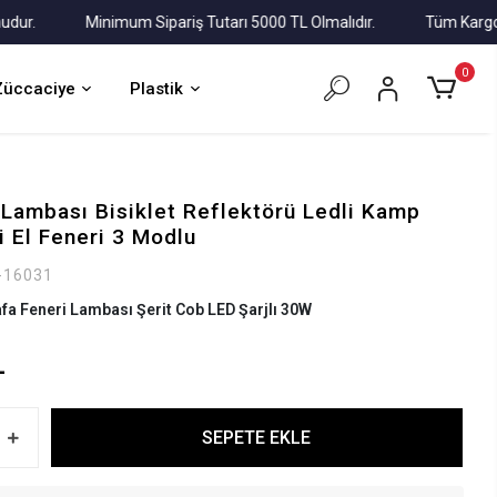
Minimum Sipariş Tutarı 5000 TL Olmalıdır.
Tüm Kargolar Al
0
Züccaciye
Plastik
a Lambası Bisiklet Reflektörü Ledli Kamp
i El Feneri 3 Modlu
-16031
fa Feneri Lambası Şerit Cob LED Şarjlı 30W
L
SEPETE EKLE