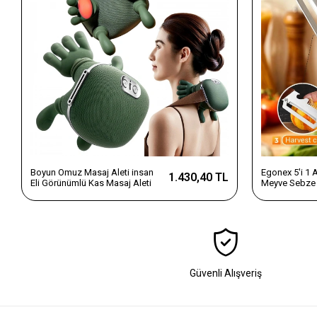
Boyun Omuz Masaj Aleti insan
Egonex 5'i 1
1.430,40 TL
Eli Görünümlü Kas Masaj Aleti
Meyve Sebze 
Dilimleyici v
Saplı Paslanm
Güvenli Alışveriş