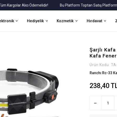
rgolar Alıcı Ödemelidir!
Bu Platform Toptan Satış Platformudur.
ektronik
Hediyelik
Kozmetik
Hırdavat
Şarjlı Kaf
Kafa Fener
Ürün Kodu:
TA
Ranchı Rc-33 Ka
238,40 T