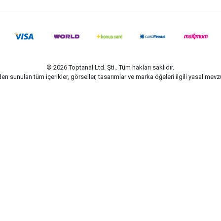
© 2026 Toptanal Ltd. Şti.. Tüm hakları saklıdır.
n sunulan tüm içerikler, görseller, tasarımlar ve marka öğeleri ilgili yasal me
G-Soft | E-ticaret paketleri ile hazırlanmıştır.