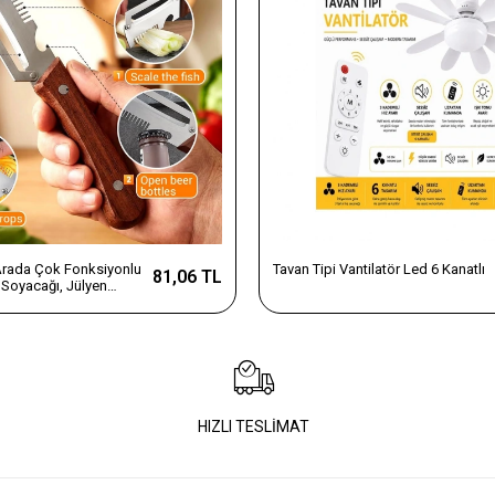
 Arada Çok Fonksiyonlu
Tavan Tipi Vantilatör Led 6 Kanatlı
81,06 TL
Soyacağı, Jülyen
e Şişe Açacağı – Ahşap
az Çelik
HIZLI TESLİMAT