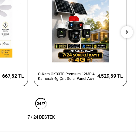
O-Kam OK337B Premium 12MP 4
667,52 TL
4.529,59 TL
Kameralı 4g Çift Solar Panel Aov
7 / 24 DESTEK