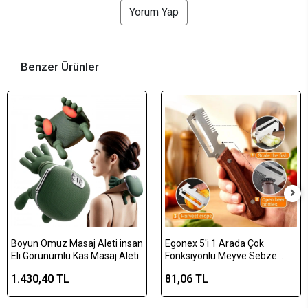
Yorum Yap
Benzer Ürünler
Boyun Omuz Masaj Aleti insan
Egonex 5'i 1 Arada Çok
Eli Görünümlü Kas Masaj Aleti
Fonksiyonlu Meyve Sebze
Soyacağı, Jülyen Dilimleyici ve
1.430,40 TL
81,06 TL
Şişe Açacağı – Ahşap Saplı
Paslanmaz Çelik